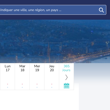
Lun
Mar
Mer
Jeu
365
17
18
19
20
Jours
-
-
-
-
-
-
-
-