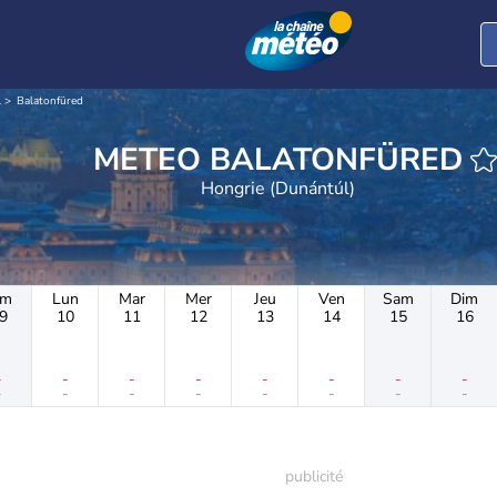
l
Balatonfüred
METEO BALATONFÜRED
Hongrie (Dunántúl)
im
Lun
Mar
Mer
Jeu
Ven
Sam
Dim
9
10
11
12
13
14
15
16
-
-
-
-
-
-
-
-
-
-
-
-
-
-
-
-