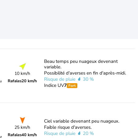
Beau temps peu nuageux devenant
variable.
Possibilité d'averses en fin d'après-midi.
10 km/h
Risque de pluie
30 %
Rafales
20 km/h
du
Indice UV
7
Fort
Ciel variable devenant peu nuageux.
Faible risque d'averses.
25 km/h
Risque de pluie
20 %
Rafales
40 km/h
nt