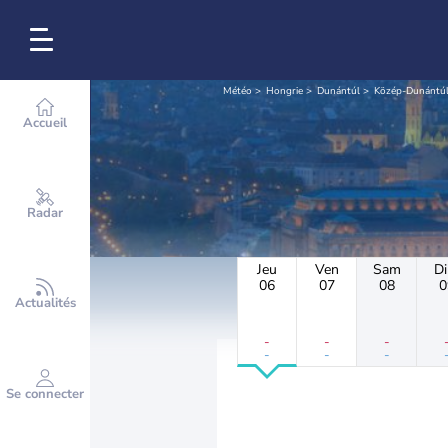
Météo
Hongrie
Dunántúl
Közép-Dunántú
Accueil
Radar
Jeu
Ven
Sam
D
06
07
08
0
Actualités
-
-
-
-
-
-
Se connecter