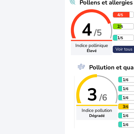
Pollens et allergies
4
/5
4
2
/5
/5
1
/5
Indice pollinique
Voir tous 
Élevé
Pollution et qual
1
/6
3
1
/6
/6
1
/6
3
/6
Indice pollution
1
Dégradé
/6
1
/6