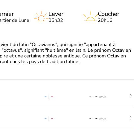
rnier
Lever
Coucher
artier de Lune
05h32
20h16
ient du latin "Octavianus", qui signifie "appartenant à
"octavus", signifiant "huitième" en latin. Le prénom Octavien
pire et une certaine noblesse antique. Ce prénom Octavien
rant dans les pays de tradition latine.
-
|
-
-
-
km/h
-
|
-
-
-
km/h