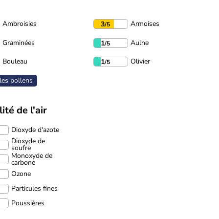
Ambroisies
Armoises
3
/5
Graminées
Aulne
1
/5
Bouleau
Olivier
1
/5
les pollens
ité de l'air
Dioxyde d'azote
Dioxyde de
soufre
Monoxyde de
carbone
Ozone
Particules fines
Poussières