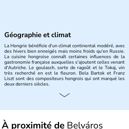
Géographie et climat
La Hongrie bénéficie d'un climat continental modéré, avec
des hivers bien enneigés mais moins froids qu'en Russie.
La cuisine hongroise connaît certaines influences de la
gastronomie française auxquelles s'ajoutent celles venant
d'Autriche. Le goulasch, sorte de ragoût et le Tokaj, vin
très recherché en est le fleuron. Bela Bartok et Franz
Liszt sont des compositeurs hongrois qui ont marqué les
deux derniers siècles.
Histoire et administration
Pays d'Europe centrale, membre de l'Union européenne
depuis 2004, la Hongrie est aussi appelée « pays magyar
». Un peu plus de dix millions d'habitants composent le
À proximité de
Belváros
pays dont la langue est bien-sûr le hongrois et la
monnaie le forint. Sa capitale s'appelle Budapest.