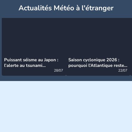
Actualités Météo à l'étranger
Puissant séisme au Japon :
Saison cyclonique 2026 :
l’alerte au tsunami
pourquoi l’Atlantique reste
désormais levée
28/07
très calme à ce stade ?
22/07