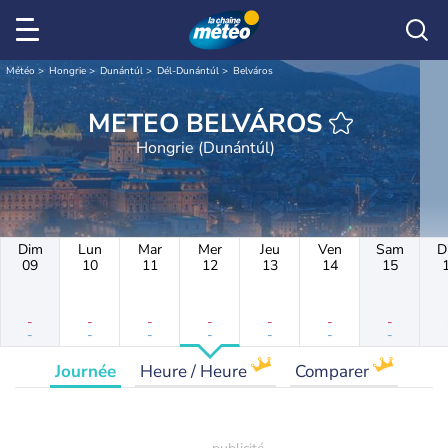
Météo
Hongrie
Dunántúl
Dél-Dunántúl
Belváros
METEO BELVÁROS
Hongrie (Dunántúl)
Dim
Lun
Mar
Mer
Jeu
Ven
Sam
D
09
10
11
12
13
14
15
-
-
-
-
-
-
-
-
-
-
-
-
-
-
Journée
Heure / Heure
Comparer