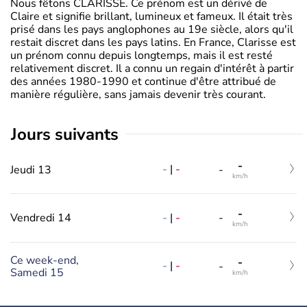
Nous fêtons CLARISSE. Ce prénom est un dérivé de
Claire et signifie brillant, lumineux et fameux. Il était très
prisé dans les pays anglophones au 19e siècle, alors qu'il
restait discret dans les pays latins. En France, Clarisse est
un prénom connu depuis longtemps, mais il est resté
relativement discret. Il a connu un regain d'intérêt à partir
des années 1980-1990 et continue d'être attribué de
manière régulière, sans jamais devenir très courant.
jours suivants
-
-
|
-
Jeudi 13
-
km/h
-
-
|
-
Vendredi 14
-
km/h
Ce week-end,
-
-
|
-
-
Samedi 15
km/h