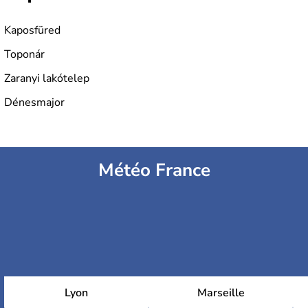
L'industrie de la métallurgie s'est pendant longtemps
développée en Hongrie.
Kaposfüred
Toponár
Zaranyi lakótelep
Dénesmajor
Météo France
Lyon
Marseille