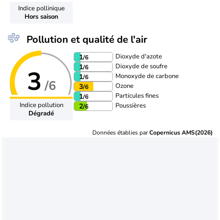
Indice pollinique
Hors saison
Pollution et qualité de l'air
Dioxyde d'azote
1
/6
Dioxyde de soufre
1
/6
3
Monoxyde de carbone
1
/6
/6
Ozone
3
/6
Particules fines
1
/6
Indice pollution
Poussières
2
/6
Dégradé
Données établies par
Copernicus AMS(2026)