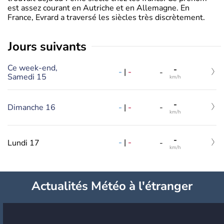
est assez courant en Autriche et en Allemagne. En
France, Evrard a traversé les siècles très discrètement.
jours suivants
Ce week-end,
-
-
|
-
-
Samedi 15
km/h
-
-
|
-
Dimanche 16
-
km/h
-
-
|
-
Lundi 17
-
km/h
Actualités Météo à l'étranger