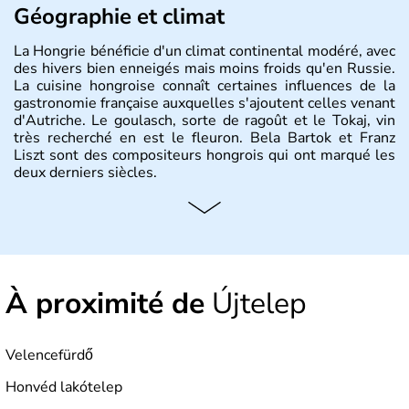
Géographie et climat
La Hongrie bénéficie d'un climat continental modéré, avec
des hivers bien enneigés mais moins froids qu'en Russie.
La cuisine hongroise connaît certaines influences de la
gastronomie française auxquelles s'ajoutent celles venant
d'Autriche. Le goulasch, sorte de ragoût et le Tokaj, vin
très recherché en est le fleuron. Bela Bartok et Franz
Liszt sont des compositeurs hongrois qui ont marqué les
deux derniers siècles.
Histoire et administration
Pays d'Europe centrale, membre de l'Union européenne
depuis 2004, la Hongrie est aussi appelée « pays magyar
». Un peu plus de dix millions d'habitants composent le
À proximité de
Újtelep
pays dont la langue est bien-sûr le hongrois et la
monnaie le forint. Sa capitale s'appelle Budapest.
L'industrie de la métallurgie s'est pendant longtemps
développée en Hongrie.
Velencefürdő
Honvéd lakótelep