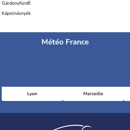
Gárdonyfürdő
Kápolnásnyék
Météo France
Lyon
Marseille