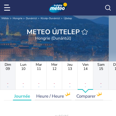
Météo
Hongrie
Dunántúl
Közép-Dunántúl
Újtelep
METEO ÚJTELEP
Hongrie (Dunántúl)
Dim
Lun
Mar
Mer
Jeu
Ven
Sam
D
09
10
11
12
13
14
15
-
-
-
-
-
-
-
-
-
-
-
-
-
-
Journée
Heure / Heure
Comparer