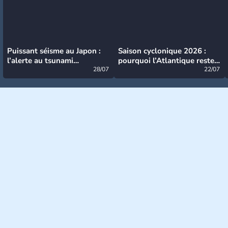
Puissant séisme au Japon :
Saison cyclonique 2026 :
l’alerte au tsunami
pourquoi l’Atlantique reste
désormais levée
28/07
très calme à ce stade ?
22/07