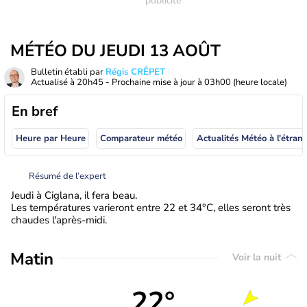
MÉTÉO DU JEUDI 13 AOÛT
Bulletin établi par
Régis CRÊPET
Actualisé à
20h45
- Prochaine mise à jour à
03h00
(heure locale)
En bref
Heure par Heure
Comparateur météo
Actualités Météo à
Résumé de l’expert
Jeudi à Ciglana, il fera beau.
Les températures varieront entre 22 et 34°C, elles seront très
chaudes l'après-midi.
Matin
Voir la nuit
22°