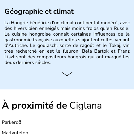
Géographie et climat
La Hongrie bénéficie d'un climat continental modéré, avec
des hivers bien enneigés mais moins froids qu'en Russie.
La cuisine hongroise connaît certaines influences de la
gastronomie française auxquelles s'ajoutent celles venant
d'Autriche. Le goulasch, sorte de ragoût et le Tokaj, vin
très recherché en est le fleuron. Bela Bartok et Franz
Liszt sont des compositeurs hongrois qui ont marqué les
deux derniers siècles.
Histoire et administration
Pays d'Europe centrale, membre de l'Union européenne
depuis 2004, la Hongrie est aussi appelée « pays magyar
». Un peu plus de dix millions d'habitants composent le
À proximité de
Ciglana
pays dont la langue est bien-sûr le hongrois et la
monnaie le forint. Sa capitale s'appelle Budapest.
L'industrie de la métallurgie s'est pendant longtemps
développée en Hongrie.
Parkerdő
Marlyntelep