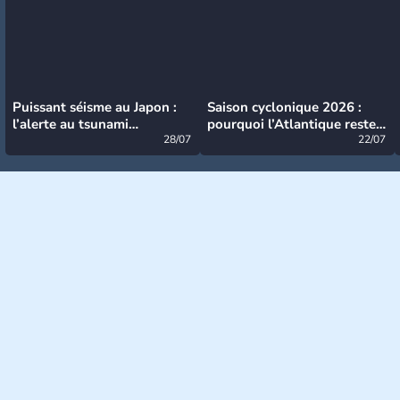
Puissant séisme au Japon :
Saison cyclonique 2026 :
l’alerte au tsunami
pourquoi l’Atlantique reste
désormais levée
28/07
très calme à ce stade ?
22/07