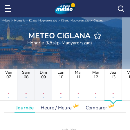
Météo
Hongrie
Közép-Magyarország
Közép-Magyarország
Ciglana
METEO CIGLANA
Hongrie (Közép-Magyarország)
Ven
Sam
Dim
Lun
Mar
Mer
Jeu
V
07
08
09
10
11
12
13
-
-
-
-
-
-
-
-
-
-
-
-
-
-
Journée
Heure / Heure
Comparer