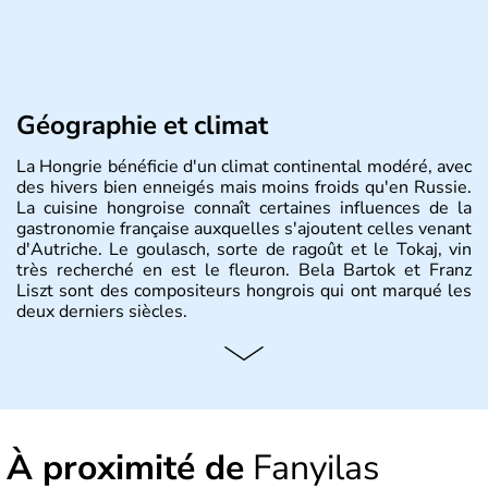
Géographie et climat
La Hongrie bénéficie d'un climat continental modéré, avec
des hivers bien enneigés mais moins froids qu'en Russie.
La cuisine hongroise connaît certaines influences de la
gastronomie française auxquelles s'ajoutent celles venant
d'Autriche. Le goulasch, sorte de ragoût et le Tokaj, vin
très recherché en est le fleuron. Bela Bartok et Franz
Liszt sont des compositeurs hongrois qui ont marqué les
deux derniers siècles.
Histoire et administration
Pays d'Europe centrale, membre de l'Union européenne
depuis 2004, la Hongrie est aussi appelée « pays magyar
». Un peu plus de dix millions d'habitants composent le
À proximité de
Fanyilas
pays dont la langue est bien-sûr le hongrois et la
monnaie le forint. Sa capitale s'appelle Budapest.