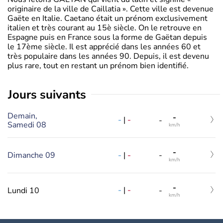
originaire de la ville de Caillatia ». Cette ville est devenue
Gaëte en Italie. Caetano était un prénom exclusivement
italien et très courant au 15è siècle. On le retrouve en
Espagne puis en France sous la forme de Gaëtan depuis
le 17ème siècle. Il est apprécié dans les années 60 et
très populaire dans les années 90. Depuis, il est devenu
plus rare, tout en restant un prénom bien identifié.
jours suivants
Demain,
-
-
|
-
-
Samedi 08
km/h
-
-
|
-
Dimanche 09
-
km/h
-
-
|
-
Lundi 10
-
km/h