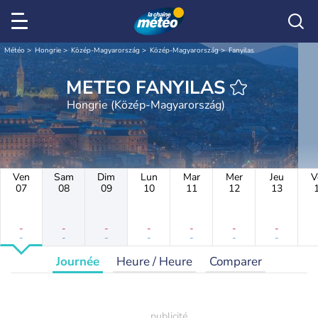
Météo
Hongrie
Közép-Magyarország
Közép-Magyarország
Fanyilas
METEO FANYILAS
Hongrie (Közép-Magyarország)
Ven
Sam
Dim
Lun
Mar
Mer
Jeu
V
07
08
09
10
11
12
13
-
-
-
-
-
-
-
-
-
-
-
-
-
-
Journée
Heure / Heure
Comparer