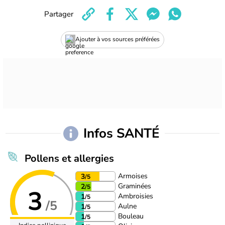
Partager
Ajouter à vos sources préférées
Infos SANTÉ
Pollens et allergies
Armoises
3
/5
Graminées
2
/5
3
Ambroisies
1
/5
/5
Aulne
1
/5
Bouleau
1
/5