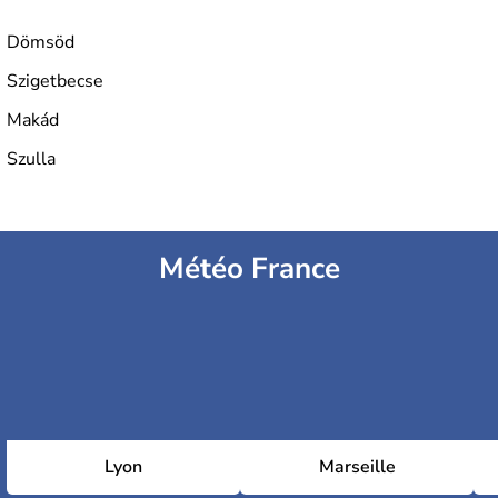
L'industrie de la métallurgie s'est pendant longtemps
développée en Hongrie.
Dömsöd
Szigetbecse
Makád
Szulla
Météo France
Lyon
Marseille