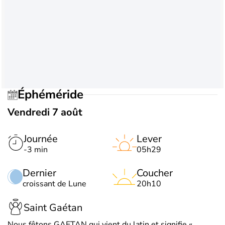
Éphéméride
Vendredi 7 août
Journée
Lever
-3 min
05h29
Dernier
Coucher
croissant de Lune
20h10
Saint Gaétan
Nous fêtons GAETAN qui vient du latin et signifie «