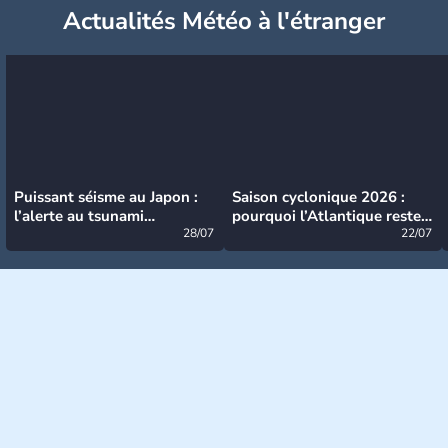
Actualités Météo à l'étranger
Puissant séisme au Japon :
Saison cyclonique 2026 :
l’alerte au tsunami
pourquoi l’Atlantique reste
désormais levée
28/07
très calme à ce stade ?
22/07