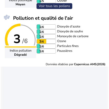
Indice pollinique
Olivier
1
/5
Moyen
Voir tous les pollens
Pollution et qualité de l'air
Dioxyde d'azote
1
/6
Dioxyde de soufre
1
/6
3
Monoxyde de carbone
1
/6
/6
Ozone
3
/6
Particules fines
1
/6
Indice pollution
Poussières
1
/6
Dégradé
Données établies par
Copernicus AMS(2026)