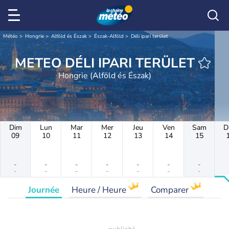
Météo
Hongrie
Alföld és Észak
Észak-Alföld
Déli ipari terület
METEO DÉLI IPARI TERÜLET
Hongrie (Alföld és Észak)
Dim
Lun
Mar
Mer
Jeu
Ven
Sam
D
09
10
11
12
13
14
15
-
-
-
-
-
-
-
-
-
-
-
-
-
-
Journée
Heure / Heure
Comparer