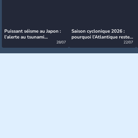
Puissant séisme au Japon :
Saison cyclonique 2026 :
l’alerte au tsunami
pourquoi l’Atlantique reste
désormais levée
28/07
très calme à ce stade ?
22/07