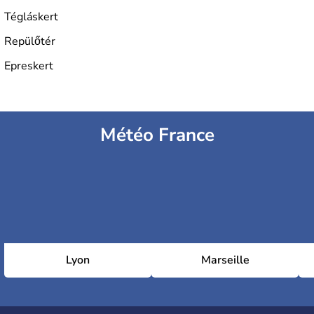
Tégláskert
Repülőtér
Epreskert
Météo France
Lyon
Marseille