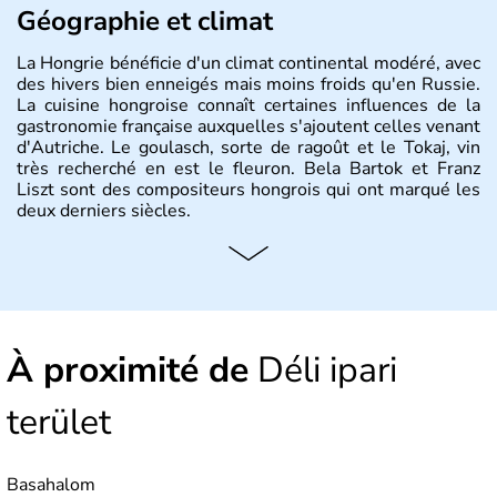
Géographie et climat
La Hongrie bénéficie d'un climat continental modéré, avec
des hivers bien enneigés mais moins froids qu'en Russie.
La cuisine hongroise connaît certaines influences de la
gastronomie française auxquelles s'ajoutent celles venant
d'Autriche. Le goulasch, sorte de ragoût et le Tokaj, vin
très recherché en est le fleuron. Bela Bartok et Franz
Liszt sont des compositeurs hongrois qui ont marqué les
deux derniers siècles.
Histoire et administration
Pays d'Europe centrale, membre de l'Union européenne
depuis 2004, la Hongrie est aussi appelée « pays magyar
». Un peu plus de dix millions d'habitants composent le
À proximité de
Déli ipari
pays dont la langue est bien-sûr le hongrois et la
monnaie le forint. Sa capitale s'appelle Budapest.
L'industrie de la métallurgie s'est pendant longtemps
terület
développée en Hongrie.
Basahalom