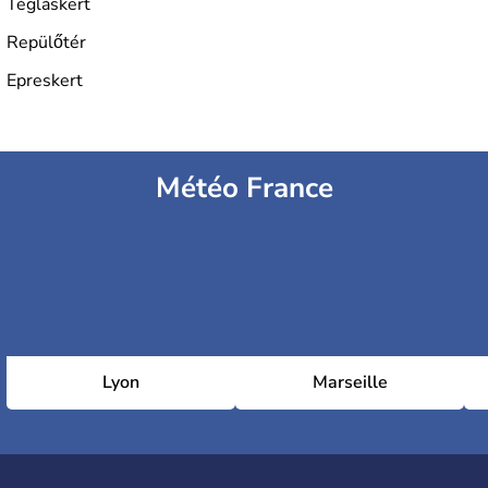
Tégláskert
Repülőtér
Epreskert
Météo France
Lyon
Marseille