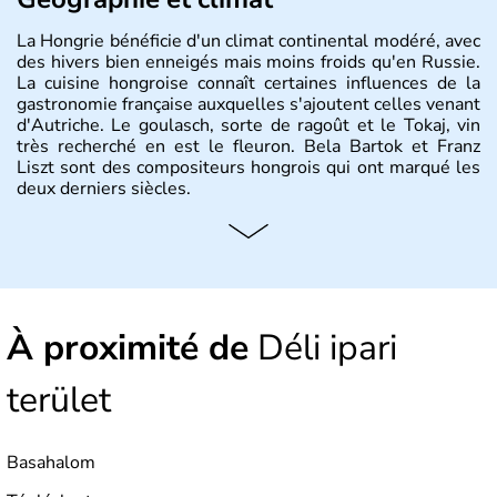
La Hongrie bénéficie d'un climat continental modéré, avec
des hivers bien enneigés mais moins froids qu'en Russie.
La cuisine hongroise connaît certaines influences de la
gastronomie française auxquelles s'ajoutent celles venant
d'Autriche. Le goulasch, sorte de ragoût et le Tokaj, vin
très recherché en est le fleuron. Bela Bartok et Franz
Liszt sont des compositeurs hongrois qui ont marqué les
deux derniers siècles.
Histoire et administration
Pays d'Europe centrale, membre de l'Union européenne
depuis 2004, la Hongrie est aussi appelée « pays magyar
». Un peu plus de dix millions d'habitants composent le
À proximité de
Déli ipari
pays dont la langue est bien-sûr le hongrois et la
monnaie le forint. Sa capitale s'appelle Budapest.
L'industrie de la métallurgie s'est pendant longtemps
terület
développée en Hongrie.
Basahalom