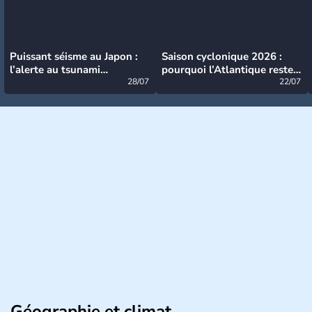
Puissant séisme au Japon :
Saison cyclonique 2026 :
l’alerte au tsunami
pourquoi l’Atlantique reste
désormais levée
28/07
très calme à ce stade ?
22/07
Géographie et climat