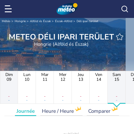
Météo
Hongrie
Alföld és Észak
Észak-Alföld
Déli ipari terület
METEO DÉLI IPARI TERÜLET
Hongrie (Alföld és Észak)
Dim
Lun
Mar
Mer
Jeu
Ven
Sam
D
09
10
11
12
13
14
15
-
-
-
-
-
-
-
-
-
-
-
-
-
-
Journée
Heure / Heure
Comparer