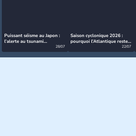
Puissant séisme au Japon :
Saison cyclonique 2026 :
l’alerte au tsunami
pourquoi l’Atlantique reste
désormais levée
28/07
très calme à ce stade ?
22/07