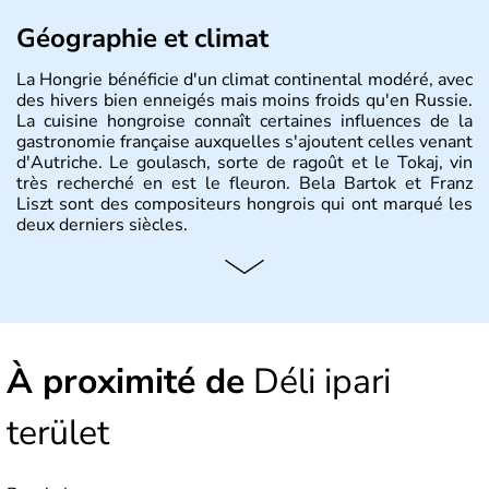
Géographie et climat
La Hongrie bénéficie d'un climat continental modéré, avec
des hivers bien enneigés mais moins froids qu'en Russie.
La cuisine hongroise connaît certaines influences de la
gastronomie française auxquelles s'ajoutent celles venant
d'Autriche. Le goulasch, sorte de ragoût et le Tokaj, vin
très recherché en est le fleuron. Bela Bartok et Franz
Liszt sont des compositeurs hongrois qui ont marqué les
deux derniers siècles.
Histoire et administration
Pays d'Europe centrale, membre de l'Union européenne
depuis 2004, la Hongrie est aussi appelée « pays magyar
». Un peu plus de dix millions d'habitants composent le
À proximité de
Déli ipari
pays dont la langue est bien-sûr le hongrois et la
monnaie le forint. Sa capitale s'appelle Budapest.
L'industrie de la métallurgie s'est pendant longtemps
terület
développée en Hongrie.