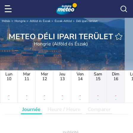
Météo
Hongrie
Alföld és Észak
Észak-Alföld
Déli ipari terület
METEO DÉLI IPARI TERÜLET
Hongrie (Alföld és Észak)
Lun
Mar
Mer
Jeu
Ven
Sam
Dim
L
10
11
12
13
14
15
16
-
-
-
-
-
-
-
-
-
-
-
-
-
-
Journée
Heure / Heure
Comparer