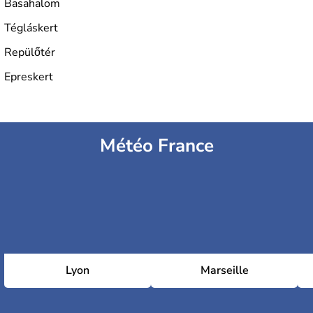
Basahalom
Tégláskert
Repülőtér
Epreskert
Météo France
Lyon
Marseille