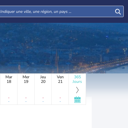
Mar
Mer
Jeu
Ven
365
18
19
20
21
Jours
-
-
-
-
-
-
-
-