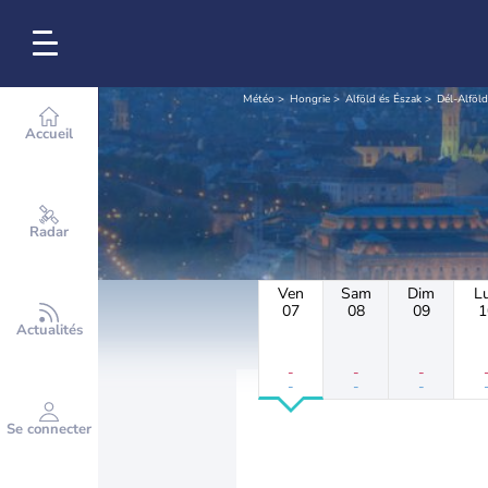
Météo
Hongrie
Alföld és Észak
Dél-Alföld
Accueil
Radar
Ven
Sam
Dim
L
07
08
09
1
Actualités
-
-
-
-
-
-
Se connecter