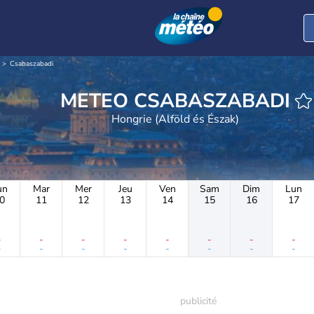
Csabaszabadi
METEO CSABASZABADI
Hongrie (Alföld és Észak)
un
Mar
Mer
Jeu
Ven
Sam
Dim
Lun
0
11
12
13
14
15
16
17
-
-
-
-
-
-
-
-
-
-
-
-
-
-
-
-