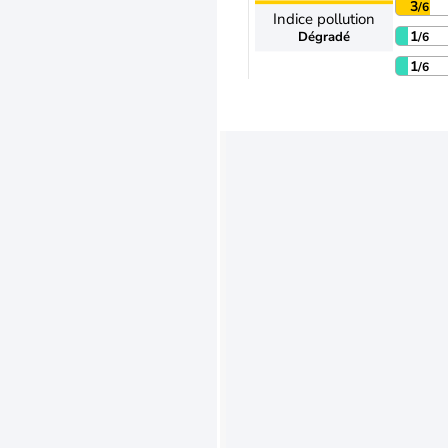
3
/6
Indice pollution
1
Dégradé
/6
1
/6