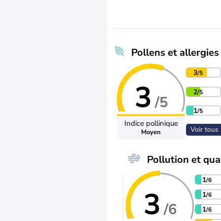
Pollens et allergies
3
/5
3
2
/5
/5
1
/5
Indice pollinique
Voir tous 
Moyen
Pollution et qual
1
/6
3
1
/6
/6
1
/6