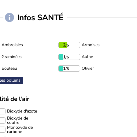
Infos SANTÉ
Ambroisies
Armoises
2
/5
Graminées
Aulne
1
/5
Bouleau
Olivier
1
/5
les pollens
ité de l'air
Dioxyde d'azote
Dioxyde de
soufre
Monoxyde de
carbone