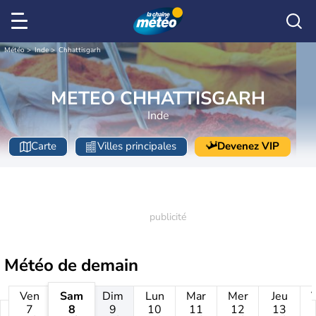
Météo
Inde
Chhattisgarh
METEO CHHATTISGARH
Inde
Carte
Villes principales
Devenez VIP
Météo de
demain
Ven
Sam
Dim
Lun
Mar
Mer
Jeu
7
8
9
10
11
12
13