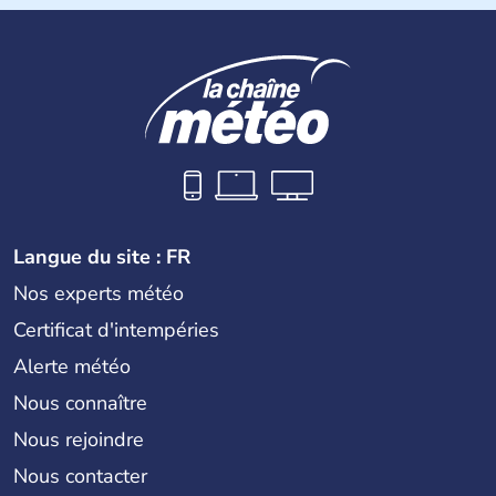
de 4 religions : l'hindouisme, le bouddhisme, le jaïnisme
et le sikhisme. Suite à l'arrivée des européens au XVIème
siècle, l'Inde reste sous la domination de l'empire
britannique jusqu'à l'obtention de son indépendance en
1947. Le Taj Mahal, mausolée construit par un empereur
en l'honneur de son épouse, a été édifié dans les années
1640 et est aujourd'hui considéré comme l'une des 7
merveilles du monde.
Langue du site : FR
Nos experts météo
Certificat d'intempéries
Alerte météo
Nous connaître
Nous rejoindre
Nous contacter