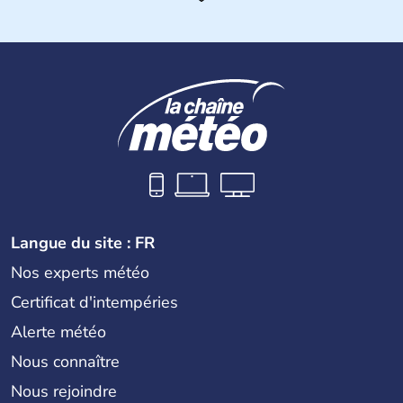
Les différents peuples ayant occupé l'Inde sont à l'origine
de 4 religions : l'hindouisme, le bouddhisme, le jaïnisme
et le sikhisme. Suite à l'arrivée des européens au XVIème
siècle, l'Inde reste sous la domination de l'empire
britannique jusqu'à l'obtention de son indépendance en
1947. Le Taj Mahal, mausolée construit par un empereur
en l'honneur de son épouse, a été édifié dans les années
1640 et est aujourd'hui considéré comme l'une des 7
merveilles du monde.
Langue du site : FR
Nos experts météo
Certificat d'intempéries
Alerte météo
Nous connaître
Nous rejoindre