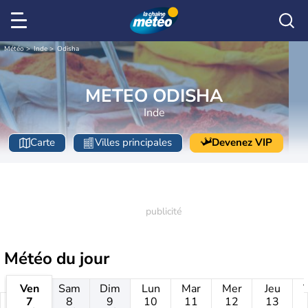
Météo
Inde
Odisha
METEO ODISHA
Inde
Carte
Villes principales
Devenez VIP
Météo
du jour
Ven
Sam
Dim
Lun
Mar
Mer
Jeu
7
8
9
10
11
12
13