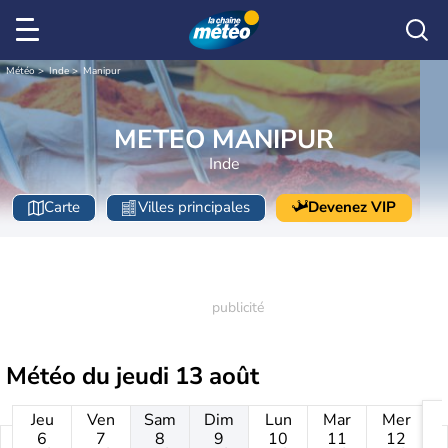
Météo
Inde
Manipur
METEO MANIPUR
Inde
Carte
Villes principales
Devenez VIP
Météo du
jeudi 13 août
Jeu
Ven
Sam
Dim
Lun
Mar
Mer
6
7
8
9
10
11
12