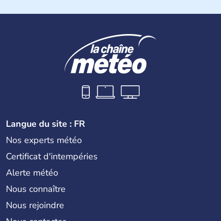
Les différents peuples ayant occupé l'Inde sont à l'origine
de 4 religions : l'hindouisme, le bouddhisme, le jaïnisme
et le sikhisme. Suite à l'arrivée des européens au XVIème
siècle, l'Inde reste sous la domination de l'empire
britannique jusqu'à l'obtention de son indépendance en
1947. Le Taj Mahal, mausolée construit par un empereur
en l'honneur de son épouse, a été édifié dans les années
1640 et est aujourd'hui considéré comme l'une des 7
merveilles du monde.
Langue du site : FR
Nos experts météo
Certificat d'intempéries
Alerte météo
Nous connaître
Nous rejoindre