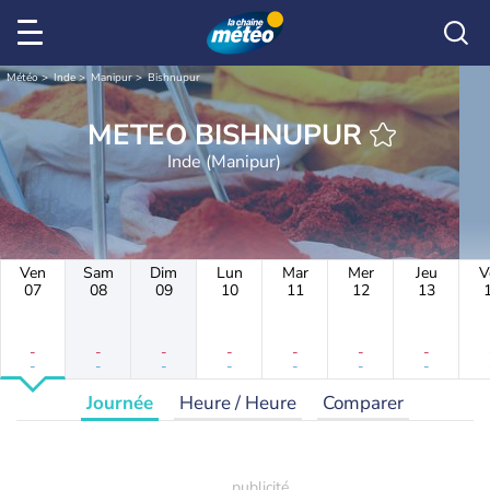
Météo
Inde
Manipur
Bishnupur
METEO BISHNUPUR
Inde (Manipur)
Ven
Sam
Dim
Lun
Mar
Mer
Jeu
V
07
08
09
10
11
12
13
-
-
-
-
-
-
-
-
-
-
-
-
-
-
Journée
Heure / Heure
Comparer