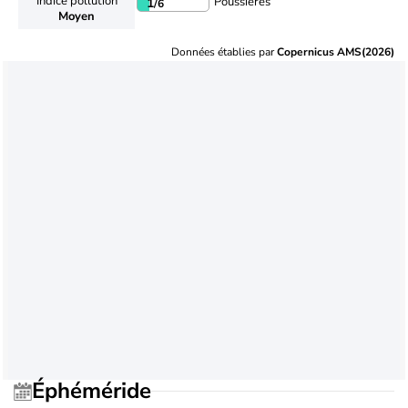
Indice pollution
Poussières
1
/6
Moyen
Données établies par
Copernicus AMS(2026)
Éphéméride