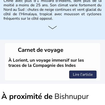
Chine avec plus d'1 milliard d'indiens, dont plus de la
moitié a moins de 25 ans. Son climat varie fortement du
Nord au Sud : chutes de neige continues et vent glacial du
côté de l'Himalaya, tropical avec mousson et cyclones
fréquents sur le côté opposé.
Histoire et administration
Les différents peuples ayant occupé l'Inde sont à l'origine
de 4 religions : l'hindouisme, le bouddhisme, le jaïnisme
et le sikhisme. Suite à l'arrivée des européens au XVIème
Carnet de voyage
siècle, l'Inde reste sous la domination de l'empire
britannique jusqu'à l'obtention de son indépendance en
1947. Le Taj Mahal, mausolée construit par un empereur
À Lorient, un voyage immersif sur les
en l'honneur de son épouse, a été édifié dans les années
traces de la Compagnie des Indes
1640 et est aujourd'hui considéré comme l'une des 7
merveilles du monde.
Lire l'article
À proximité de
Bishnupur