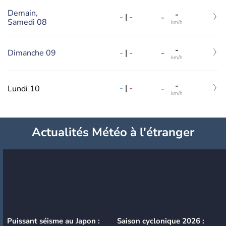
Demain,
-
-
|
-
-
Samedi 08
km/h
-
-
|
-
Dimanche 09
-
km/h
-
-
|
-
Lundi 10
-
km/h
Actualités Météo à l'étranger
Puissant séisme au Japon :
Saison cyclonique 2026 :