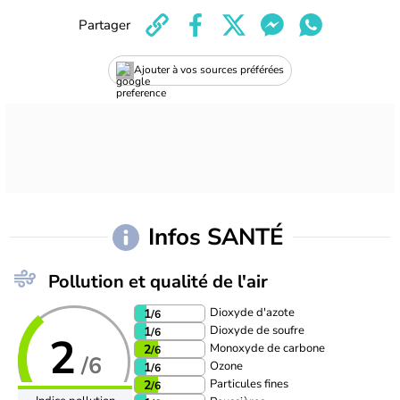
Partager
Ajouter à vos sources préférées
Infos SANTÉ
Pollution et qualité de l'air
Dioxyde d'azote
1
/6
Dioxyde de soufre
1
/6
2
Monoxyde de carbone
2
/6
/6
Ozone
1
/6
Particules fines
2
/6