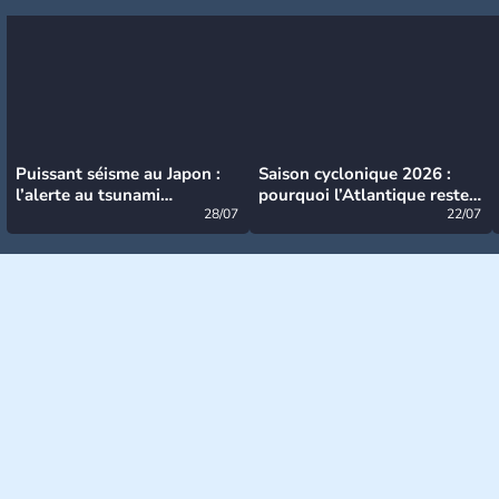
Puissant séisme au Japon :
Saison cyclonique 2026 :
l’alerte au tsunami
pourquoi l’Atlantique reste
désormais levée
28/07
très calme à ce stade ?
22/07