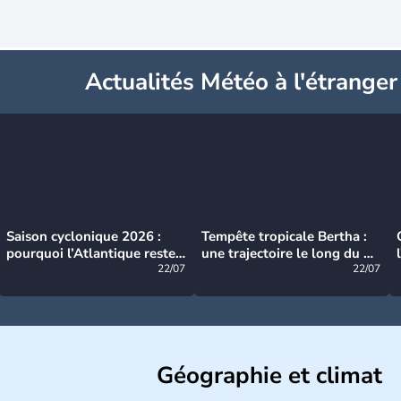
Actualités Météo à l'étranger
Saison cyclonique 2026 :
Tempête tropicale Bertha :
pourquoi l’Atlantique reste
une trajectoire le long du du
très calme à ce stade ?
22/07
littoral américain
22/07
Géographie et climat