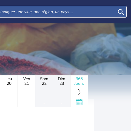
Jeu
Ven
Sam
Dim
365
20
21
22
23
Jours
-
-
-
-
-
-
-
-