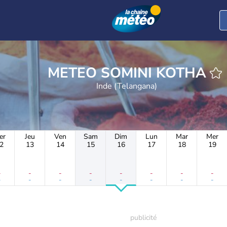
METEO SOMINI KOTHA
Inde (Telangana)
er
Jeu
Ven
Sam
Dim
Lun
Mar
Mer
2
13
14
15
16
17
18
19
-
-
-
-
-
-
-
-
-
-
-
-
-
-
-
-