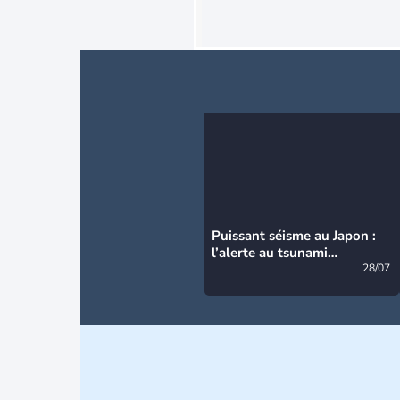
Puissant séisme au Japon :
l’alerte au tsunami
désormais levée
28/07