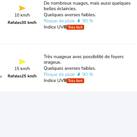
De nombreux nuages, mais aussi quelques
belles éclaircies.
Quelques averses faibles.
10 km/h
Risque de pluie
90 %
Rafales
30 km/h
Indice UV
8
Très fort
Très nuageux avec possibilité de foyers
orageux.
Quelques averses faibles.
15 km/h
Risque de pluie
90 %
Rafales
25 km/h
du
Indice UV
9
Très fort