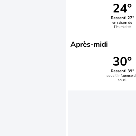
24°
Ressenti 27°
en raison de
l'humidité
Après-midi
30°
Ressenti 39°
sous l’influence 
soleil