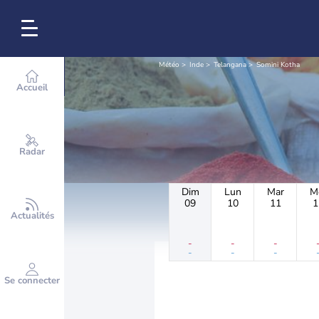
Météo
Inde
Telangana
Somini Kotha
Accueil
Radar
Dim
Lun
Mar
M
09
10
11
1
Actualités
-
-
-
-
-
-
Se connecter