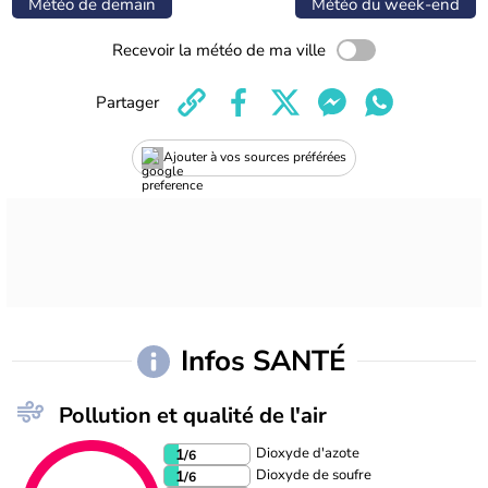
Météo de demain
Météo du week-end
Recevoir la météo de ma ville
Partager
Ajouter à vos sources préférées
Infos SANTÉ
Pollution et qualité de l'air
Dioxyde d'azote
1
/6
Dioxyde de soufre
1
/6