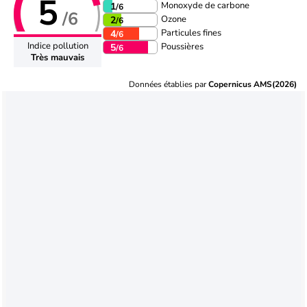
5
Monoxyde de carbone
1
/6
/6
Ozone
2
/6
Particules fines
4
/6
Indice pollution
Poussières
5
/6
Très mauvais
Données établies par
Copernicus AMS(2026)