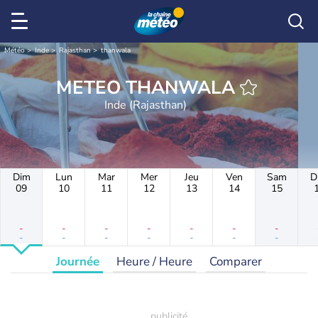
Météo
Inde
Rajasthan
thanwala
METEO THANWALA
Inde (Rajasthan)
Dim
Lun
Mar
Mer
Jeu
Ven
Sam
D
09
10
11
12
13
14
15
-
-
-
-
-
-
-
-
-
-
-
-
-
-
Journée
Heure / Heure
Comparer