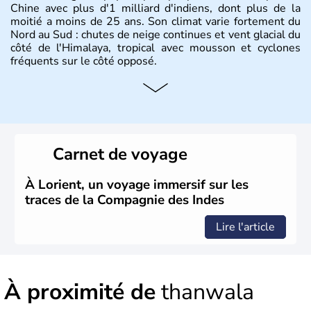
Chine avec plus d'1 milliard d'indiens, dont plus de la
moitié a moins de 25 ans. Son climat varie fortement du
Nord au Sud : chutes de neige continues et vent glacial du
côté de l'Himalaya, tropical avec mousson et cyclones
fréquents sur le côté opposé.
Histoire et administration
Les différents peuples ayant occupé l'Inde sont à l'origine
de 4 religions : l'hindouisme, le bouddhisme, le jaïnisme
et le sikhisme. Suite à l'arrivée des européens au XVIème
Carnet de voyage
siècle, l'Inde reste sous la domination de l'empire
britannique jusqu'à l'obtention de son indépendance en
1947. Le Taj Mahal, mausolée construit par un empereur
À Lorient, un voyage immersif sur les
en l'honneur de son épouse, a été édifié dans les années
traces de la Compagnie des Indes
1640 et est aujourd'hui considéré comme l'une des 7
merveilles du monde.
Lire l'article
À proximité de
thanwala