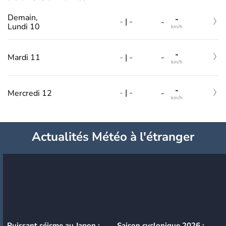
Demain,
-
-
|
-
-
Lundi 10
km/h
-
-
|
-
Mardi 11
-
km/h
-
-
|
-
Mercredi 12
-
km/h
Actualités Météo à l'étranger
Puissant séisme au Japon :
Saison cyclonique 2026 :