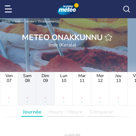
Météo
Inde
Kerala
Onakkunnu
METEO ONAKKUNNU
Inde (Kerala)
Ven
Sam
Dim
Lun
Mar
Mer
Jeu
V
07
08
09
10
11
12
13
-
-
-
-
-
-
-
-
-
-
-
-
-
-
Journée
Heure / Heure
Comparer