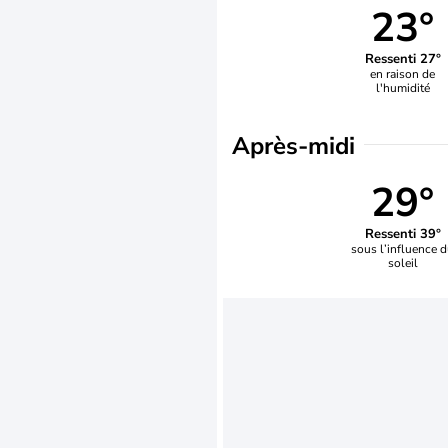
23°
Ressenti 27°
en raison de
l'humidité
Après-midi
29°
Ressenti 39°
sous l’influence 
soleil