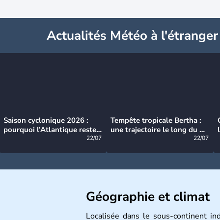
Actualités Météo à l'étranger
Saison cyclonique 2026 :
Tempête tropicale Bertha :
pourquoi l’Atlantique reste
une trajectoire le long du du
très calme à ce stade ?
22/07
littoral américain
22/07
Géographie et climat
Localisée dans le sous-continent ind