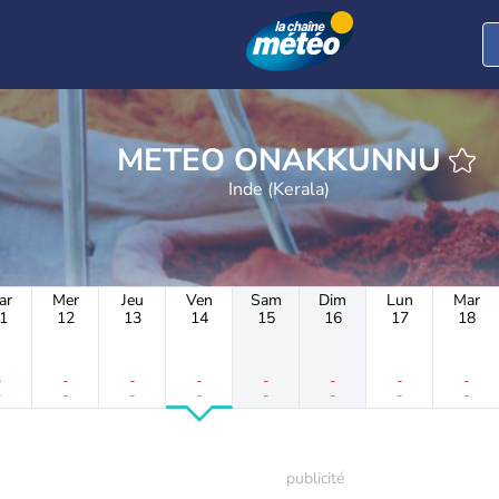
METEO ONAKKUNNU
Inde (Kerala)
ar
Mer
Jeu
Ven
Sam
Dim
Lun
Mar
1
12
13
14
15
16
17
18
-
-
-
-
-
-
-
-
-
-
-
-
-
-
-
-