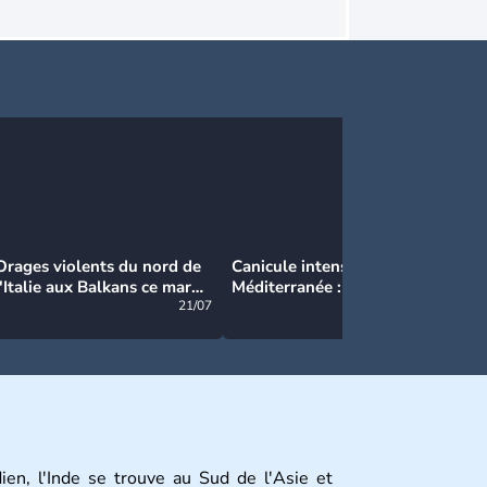
Orages violents du nord de
Canicule intense en
Ca
l'Italie aux Balkans ce mardi
Méditerranée : près de 50°C
Ma
: grosse grêle, violentes
21/07
et des incendies hors de
21/07
rafales et pluies intenses
contrôle en Espagne
ien, l'Inde se trouve au Sud de l'Asie et