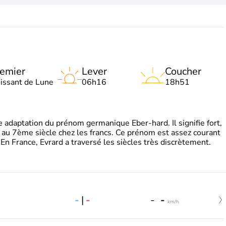
emier
Lever
Coucher
oissant de Lune
06h16
18h51
adaptation du prénom germanique Eber-hard. Il signifie fort,
à au 7ème siècle chez les francs. Ce prénom est assez courant
En France, Evrard a traversé les siècles très discrètement.
-
|
-
-
-
km/h