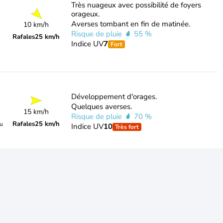
Très nuageux avec possibilité de foyers
orageux.
Averses tombant en fin de matinée.
10 km/h
Risque de pluie
55 %
Rafales
25 km/h
Indice UV
7
Fort
Développement d'orages.
Quelques averses.
15 km/h
Risque de pluie
70 %
Rafales
25 km/h
du
Indice UV
10
Très fort