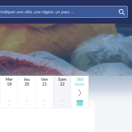
Mer
Jeu
Ven
Sam
365
19
20
21
22
Jours
-
-
-
-
-
-
-
-