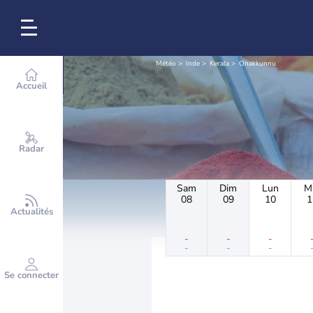
Météo
Inde
Kerala
Onakkunnu
Accueil
Radar
Sam
Dim
Lun
M
08
09
10
1
Actualités
-
-
-
-
-
-
Se connecter