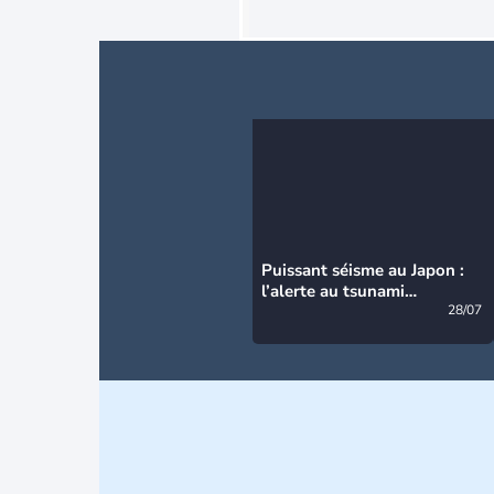
Puissant séisme au Japon :
l’alerte au tsunami
désormais levée
28/07