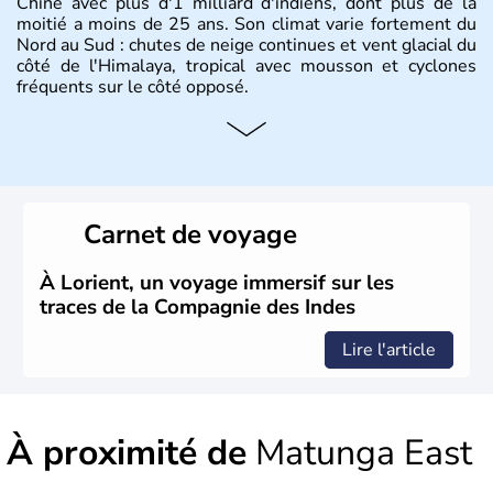
Chine avec plus d'1 milliard d'indiens, dont plus de la
moitié a moins de 25 ans. Son climat varie fortement du
Nord au Sud : chutes de neige continues et vent glacial du
côté de l'Himalaya, tropical avec mousson et cyclones
fréquents sur le côté opposé.
Histoire et administration
Les différents peuples ayant occupé l'Inde sont à l'origine
de 4 religions : l'hindouisme, le bouddhisme, le jaïnisme
et le sikhisme. Suite à l'arrivée des européens au XVIème
Carnet de voyage
siècle, l'Inde reste sous la domination de l'empire
britannique jusqu'à l'obtention de son indépendance en
1947. Le Taj Mahal, mausolée construit par un empereur
À Lorient, un voyage immersif sur les
en l'honneur de son épouse, a été édifié dans les années
traces de la Compagnie des Indes
1640 et est aujourd'hui considéré comme l'une des 7
merveilles du monde.
Lire l'article
À proximité de
Matunga East