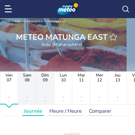
Météo
Inde
Maharashtra
Matunga East
METEO MATUNGA EAST
Inde (Maharashtra)
Ven
Sam
Dim
Lun
Mar
Mer
Jeu
V
07
08
09
10
11
12
13
-
-
-
-
-
-
-
-
-
-
-
-
-
-
Journée
Heure / Heure
Comparer