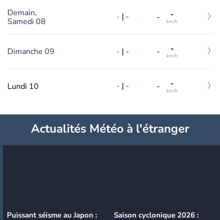
Demain,
-
-
|
-
-
Samedi 08
km/h
-
-
|
-
Dimanche 09
-
km/h
-
-
|
-
Lundi 10
-
km/h
Actualités Météo à l'étranger
Puissant séisme au Japon :
Saison cyclonique 2026 :