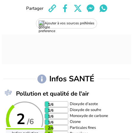
Partager
Ajouter à vos sources préférées
Infos SANTÉ
Pollution et qualité de l'air
Dioxyde d'azote
1
/6
Dioxyde de soufre
1
/6
2
Monoxyde de carbone
1
/6
/6
Ozone
1
/6
Particules fines
2
/6