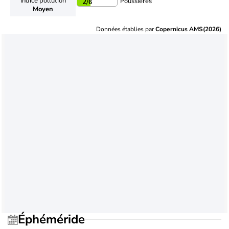
Indice pollution
Poussières
2
/6
Moyen
Données établies par
Copernicus AMS(2026)
Éphéméride