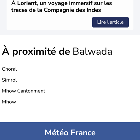
1947. Le Taj Mahal, mausolée construit par un empereur
À Lorient, un voyage immersif sur les
en l'honneur de son épouse, a été édifié dans les années
traces de la Compagnie des Indes
1640 et est aujourd'hui considéré comme l'une des 7
merveilles du monde.
Lire l'article
À proximité de
Balwada
Choral
Simrol
Mhow Cantonment
Mhow
Météo France