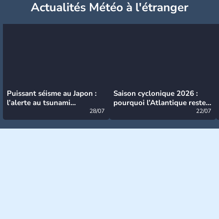
Actualités Météo à l'étranger
Puissant séisme au Japon :
Saison cyclonique 2026 :
l’alerte au tsunami
pourquoi l’Atlantique reste
désormais levée
28/07
très calme à ce stade ?
22/07