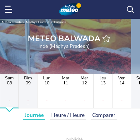
Météo
Inde
Madhya Pradesh
Balwada
METEO BALWADA
Inde (Madhya Pradesh)
Sam
Dim
Lun
Mar
Mer
Jeu
Ven
S
08
09
10
11
12
13
14
-
-
-
-
-
-
-
-
-
-
-
-
-
-
Journée
Heure / Heure
Comparer