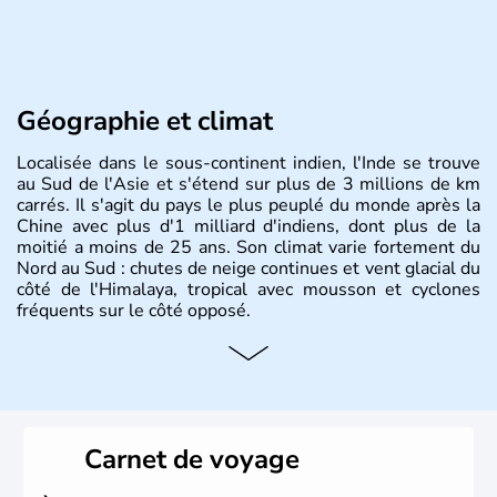
Géographie et climat
Localisée dans le sous-continent indien, l'Inde se trouve
au Sud de l'Asie et s'étend sur plus de 3 millions de km
carrés. Il s'agit du pays le plus peuplé du monde après la
Chine avec plus d'1 milliard d'indiens, dont plus de la
moitié a moins de 25 ans. Son climat varie fortement du
Nord au Sud : chutes de neige continues et vent glacial du
côté de l'Himalaya, tropical avec mousson et cyclones
fréquents sur le côté opposé.
Histoire et administration
Les différents peuples ayant occupé l'Inde sont à l'origine
de 4 religions : l'hindouisme, le bouddhisme, le jaïnisme
et le sikhisme. Suite à l'arrivée des européens au XVIème
Carnet de voyage
siècle, l'Inde reste sous la domination de l'empire
britannique jusqu'à l'obtention de son indépendance en