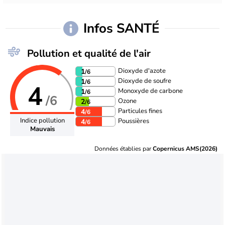
Infos SANTÉ
Pollution et qualité de l'air
Dioxyde d'azote
1
/6
Dioxyde de soufre
1
/6
4
Monoxyde de carbone
1
/6
/6
Ozone
2
/6
Particules fines
4
/6
Indice pollution
Poussières
4
/6
Mauvais
Données établies par
Copernicus AMS(2026)