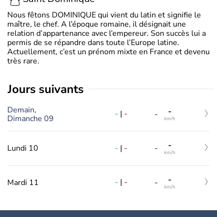
Nous fêtons DOMINIQUE qui vient du latin et signifie le
maître, le chef. A l’époque romaine, il désignait une
relation d’appartenance avec l’empereur. Son succès lui a
permis de se répandre dans toute l’Europe latine.
Actuellement, c’est un prénom mixte en France et devenu
très rare.
jours suivants
Demain,
-
-
|
-
-
Dimanche 09
km/h
-
-
|
-
Lundi 10
-
km/h
-
-
|
-
Mardi 11
-
km/h