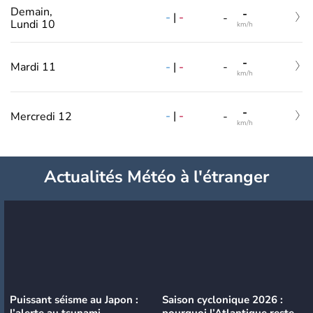
Demain,
-
-
|
-
-
Lundi 10
km/h
-
-
|
-
Mardi 11
-
km/h
-
-
|
-
Mercredi 12
-
km/h
Actualités Météo à l'étranger
Puissant séisme au Japon :
Saison cyclonique 2026 :
l’alerte au tsunami
pourquoi l’Atlantique reste