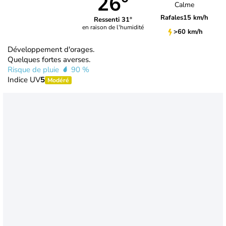
26°
Calme
Rafales
15 km/h
Ressenti 31°
en raison de l'humidité
>60 km/h
Développement d'orages.
Quelques fortes averses.
Risque de pluie
90 %
Indice UV
5
Modéré