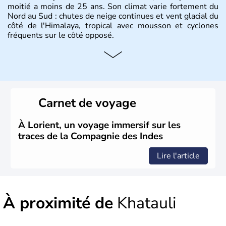
moitié a moins de 25 ans. Son climat varie fortement du
Nord au Sud : chutes de neige continues et vent glacial du
côté de l'Himalaya, tropical avec mousson et cyclones
fréquents sur le côté opposé.
Histoire et administration
Les différents peuples ayant occupé l'Inde sont à l'origine
de 4 religions : l'hindouisme, le bouddhisme, le jaïnisme
et le sikhisme. Suite à l'arrivée des européens au XVIème
Carnet de voyage
siècle, l'Inde reste sous la domination de l'empire
britannique jusqu'à l'obtention de son indépendance en
1947. Le Taj Mahal, mausolée construit par un empereur
À Lorient, un voyage immersif sur les
en l'honneur de son épouse, a été édifié dans les années
traces de la Compagnie des Indes
1640 et est aujourd'hui considéré comme l'une des 7
merveilles du monde.
Lire l'article
À proximité de
Khatauli