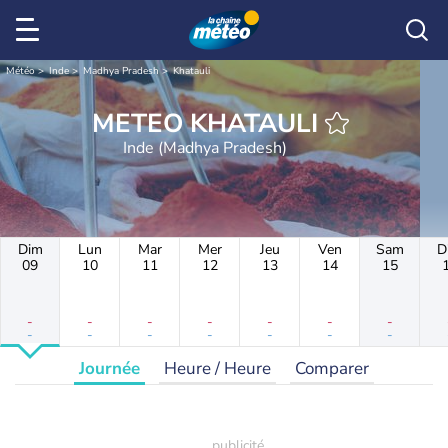
Météo
Inde
Madhya Pradesh
Khatauli
METEO KHATAULI
Inde (Madhya Pradesh)
Dim
Lun
Mar
Mer
Jeu
Ven
Sam
D
09
10
11
12
13
14
15
-
-
-
-
-
-
-
-
-
-
-
-
-
-
Journée
Heure / Heure
Comparer