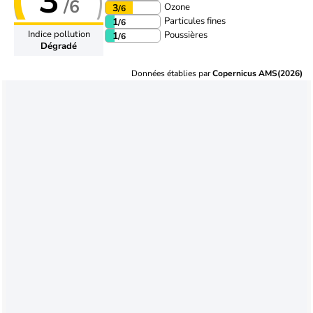
3
/6
Ozone
3
/6
Particules fines
1
/6
Indice pollution
Poussières
1
/6
Dégradé
Données établies par
Copernicus AMS(2026)