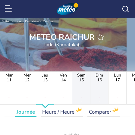
Météo
Inde
Karnataka
Raichur
METEO RAICHUR
Inde (Karnataka)
Mar
Mer
Jeu
Ven
Sam
Dim
Lun
M
11
12
13
14
15
16
17
-
-
-
-
-
-
-
-
-
-
-
-
-
-
Journée
Heure / Heure
Comparer