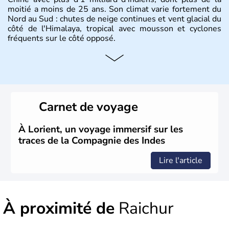
moitié a moins de 25 ans. Son climat varie fortement du
Nord au Sud : chutes de neige continues et vent glacial du
côté de l'Himalaya, tropical avec mousson et cyclones
fréquents sur le côté opposé.
Histoire et administration
Les différents peuples ayant occupé l'Inde sont à l'origine
de 4 religions : l'hindouisme, le bouddhisme, le jaïnisme
et le sikhisme. Suite à l'arrivée des européens au XVIème
Carnet de voyage
siècle, l'Inde reste sous la domination de l'empire
britannique jusqu'à l'obtention de son indépendance en
1947. Le Taj Mahal, mausolée construit par un empereur
À Lorient, un voyage immersif sur les
en l'honneur de son épouse, a été édifié dans les années
traces de la Compagnie des Indes
1640 et est aujourd'hui considéré comme l'une des 7
merveilles du monde.
Lire l'article
À proximité de
Raichur