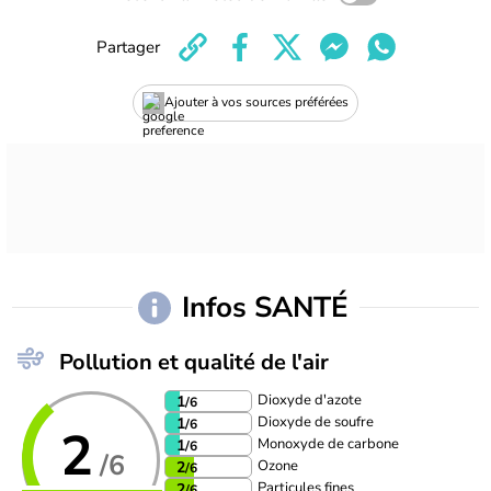
Partager
Ajouter à vos sources préférées
Infos SANTÉ
Pollution et qualité de l'air
Dioxyde d'azote
1
/6
Dioxyde de soufre
1
/6
2
Monoxyde de carbone
1
/6
/6
Ozone
2
/6
Particules fines
2
/6