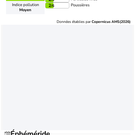
Indice pollution
Poussières
2
/6
Moyen
Données établies par
Copernicus AMS(2026)
Éphéméride