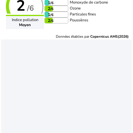
2
Monoxyde de carbone
1
/6
/6
Ozone
2
/6
Particules fines
1
/6
Indice pollution
Poussières
2
/6
Moyen
Données établies par
Copernicus AMS(2026)