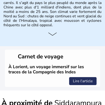
carrés. Il s'agit du pays le plus peuplé du monde après la
Chine avec plus d'1 milliard d'indiens, dont plus de la
moitié a moins de 25 ans. Son climat varie fortement du
Nord au Sud : chutes de neige continues et vent glacial du
côté de l'Himalaya, tropical avec mousson et cyclones
fréquents sur le côté opposé.
Histoire et administration
Les différents peuples ayant occupé l'Inde sont à l'origine
de 4 religions : l'hindouisme, le bouddhisme, le jaïnisme
et le sikhisme. Suite à l'arrivée des européens au XVIème
Carnet de voyage
siècle, l'Inde reste sous la domination de l'empire
britannique jusqu'à l'obtention de son indépendance en
1947. Le Taj Mahal, mausolée construit par un empereur
À Lorient, un voyage immersif sur les
en l'honneur de son épouse, a été édifié dans les années
traces de la Compagnie des Indes
1640 et est aujourd'hui considéré comme l'une des 7
merveilles du monde.
Lire l'article
À proximité de
Siddarampura