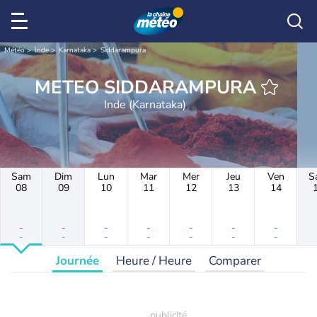
Météo
Inde
Karnataka
Siddarampura
METEO SIDDARAMPURA
Inde (Karnataka)
Sam
Dim
Lun
Mar
Mer
Jeu
Ven
S
08
09
10
11
12
13
14
-
-
-
-
-
-
-
-
-
-
-
-
-
-
Journée
Heure / Heure
Comparer