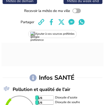
Météo de demain
Météo du week-end
Recevoir la météo de ma ville
Partager
Ajouter à vos sources préférées
Infos SANTÉ
Pollution et qualité de l'air
Dioxyde d'azote
1
/6
Dioxyde de soufre
1
/6