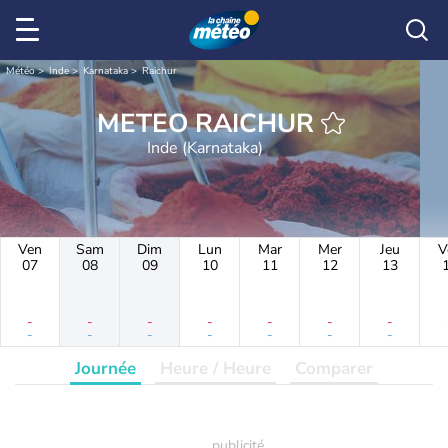
Météo
Inde
Karnataka
Raichur
METEO RAICHUR
Inde (Karnataka)
Ven
Sam
Dim
Lun
Mar
Mer
Jeu
V
07
08
09
10
11
12
13
-
-
-
-
-
-
-
-
-
-
-
-
-
-
Journée
Heure / Heure
Comparer