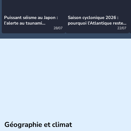
Puissant séisme au Japon :
Saison cyclonique 2026 :
l’alerte au tsunami
pourquoi l’Atlantique reste
désormais levée
28/07
très calme à ce stade ?
22/07
Géographie et climat