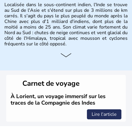
Localisée dans le sous-continent indien, l'Inde se trouve
au Sud de l'Asie et s'étend sur plus de 3 millions de km
carrés. Il s'agit du pays le plus peuplé du monde après la
Chine avec plus d'1 milliard d'indiens, dont plus de la
moitié a moins de 25 ans. Son climat varie fortement du
Nord au Sud : chutes de neige continues et vent glacial du
côté de l'Himalaya, tropical avec mousson et cyclones
fréquents sur le côté opposé.
Histoire et administration
Les différents peuples ayant occupé l'Inde sont à l'origine
de 4 religions : l'hindouisme, le bouddhisme, le jaïnisme
et le sikhisme. Suite à l'arrivée des européens au XVIème
Carnet de voyage
siècle, l'Inde reste sous la domination de l'empire
britannique jusqu'à l'obtention de son indépendance en
1947. Le Taj Mahal, mausolée construit par un empereur
À Lorient, un voyage immersif sur les
en l'honneur de son épouse, a été édifié dans les années
traces de la Compagnie des Indes
1640 et est aujourd'hui considéré comme l'une des 7
merveilles du monde.
Lire l'article