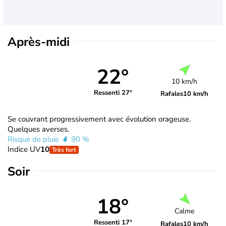
Après-midi
22°
10 km/h
Ressenti 27°
Rafales
10 km/h
Se couvrant progressivement avec évolution orageuse.
Quelques averses.
Risque de pluie
90 %
Indice UV
10
Très fort
Soir
18°
Calme
Ressenti 17°
Rafales
10 km/h