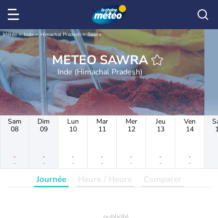
Météo
Inde
Himachal Pradesh
Sawra
METEO SAWRA
Inde (Himachal Pradesh)
Sam
Dim
Lun
Mar
Mer
Jeu
Ven
S
08
09
10
11
12
13
14
-
-
-
-
-
-
-
-
-
-
-
-
-
-
Journée
Heure / Heure
Comparer