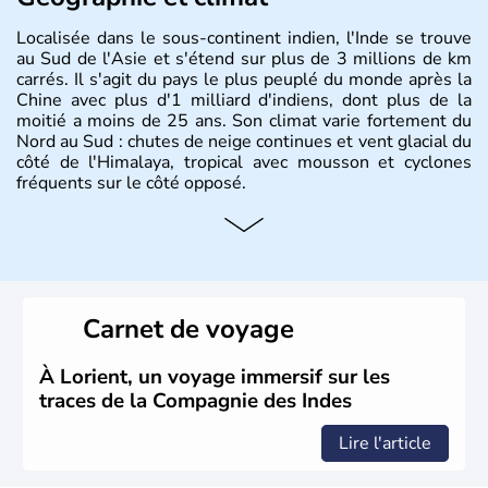
Localisée dans le sous-continent indien, l'Inde se trouve
au Sud de l'Asie et s'étend sur plus de 3 millions de km
carrés. Il s'agit du pays le plus peuplé du monde après la
Chine avec plus d'1 milliard d'indiens, dont plus de la
moitié a moins de 25 ans. Son climat varie fortement du
Nord au Sud : chutes de neige continues et vent glacial du
côté de l'Himalaya, tropical avec mousson et cyclones
fréquents sur le côté opposé.
Histoire et administration
Les différents peuples ayant occupé l'Inde sont à l'origine
de 4 religions : l'hindouisme, le bouddhisme, le jaïnisme
et le sikhisme. Suite à l'arrivée des européens au XVIème
Carnet de voyage
siècle, l'Inde reste sous la domination de l'empire
britannique jusqu'à l'obtention de son indépendance en
1947. Le Taj Mahal, mausolée construit par un empereur
À Lorient, un voyage immersif sur les
en l'honneur de son épouse, a été édifié dans les années
traces de la Compagnie des Indes
1640 et est aujourd'hui considéré comme l'une des 7
merveilles du monde.
Lire l'article