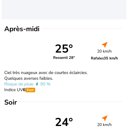
Après-midi
25°
20 km/h
Ressenti 28°
Rafales
35 km/h
Ciel très nuageux avec de courtes éclaircies.
Quelques averses faibles.
Risque de pluie
90 %
Indice UV
6
Fort
Soir
24°
20 km/h