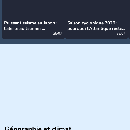
Puissant séisme au Japon :
Saison cyclonique 2026 :
l’alerte au tsunami
pourquoi l’Atlantique reste
désormais levée
28/07
très calme à ce stade ?
22/07
Géographie et climat