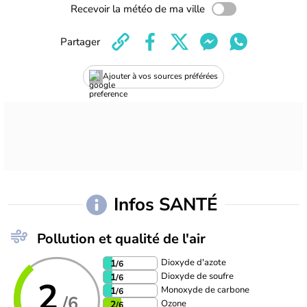
Recevoir la météo de ma ville
Partager
Ajouter à vos sources préférées
Infos SANTÉ
Pollution et qualité de l'air
Dioxyde d'azote
1
/6
Dioxyde de soufre
1
/6
2
Monoxyde de carbone
1
/6
/6
Ozone
2
/6