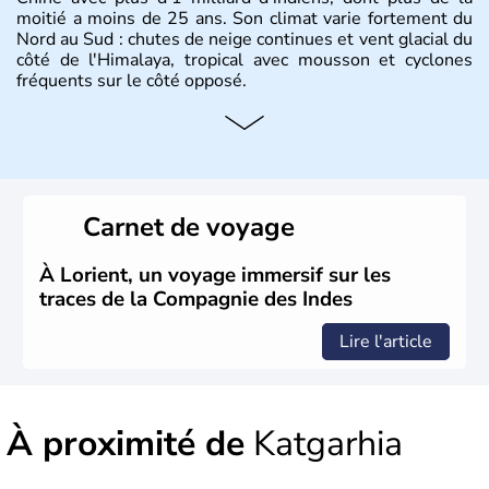
moitié a moins de 25 ans. Son climat varie fortement du
Nord au Sud : chutes de neige continues et vent glacial du
côté de l'Himalaya, tropical avec mousson et cyclones
fréquents sur le côté opposé.
Histoire et administration
Les différents peuples ayant occupé l'Inde sont à l'origine
de 4 religions : l'hindouisme, le bouddhisme, le jaïnisme
et le sikhisme. Suite à l'arrivée des européens au XVIème
Carnet de voyage
siècle, l'Inde reste sous la domination de l'empire
britannique jusqu'à l'obtention de son indépendance en
1947. Le Taj Mahal, mausolée construit par un empereur
À Lorient, un voyage immersif sur les
en l'honneur de son épouse, a été édifié dans les années
traces de la Compagnie des Indes
1640 et est aujourd'hui considéré comme l'une des 7
merveilles du monde.
Lire l'article
À proximité de
Katgarhia