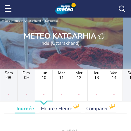
Météo
Inde
Uttarakhand
Katgarhia
METEO KATGARHIA
Inde (Uttarakhand)
Sam
Dim
Lun
Mar
Mer
Jeu
Ven
S
08
09
10
11
12
13
14
-
-
-
-
-
-
-
-
-
-
-
-
-
-
Journée
Heure / Heure
Comparer