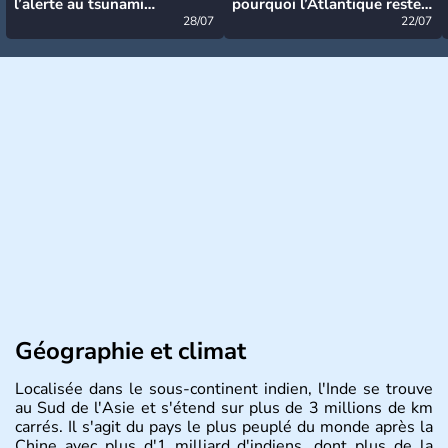
l’alerte au tsunami
pourquoi l’Atlantique reste
désormais levée
28/07
très calme à ce stade ?
22/07
Géographie et climat
Localisée dans le sous-continent indien, l'Inde se trouve
au Sud de l'Asie et s'étend sur plus de 3 millions de km
carrés. Il s'agit du pays le plus peuplé du monde après la
Chine avec plus d'1 milliard d'indiens, dont plus de la