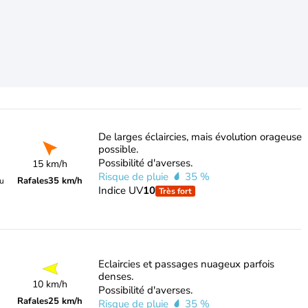
De larges éclaircies, mais évolution orageuse
possible.
Possibilité d'averses.
15 km/h
Risque de pluie
35 %
Rafales
35 km/h
du
Indice UV
10
Très fort
Eclaircies et passages nuageux parfois
denses.
10 km/h
Possibilité d'averses.
Rafales
25 km/h
Risque de pluie
35 %