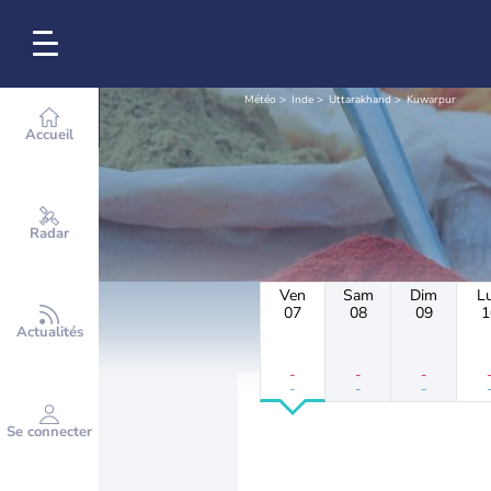
Météo
Inde
Uttarakhand
Kuwarpur
Accueil
Radar
Ven
Sam
Dim
L
07
08
09
1
Actualités
-
-
-
-
-
-
Se connecter