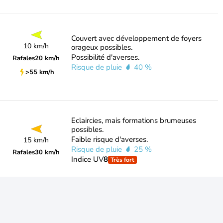
Couvert avec développement de foyers
10 km/h
orageux possibles.
Possibilité d'averses.
Rafales
20 km/h
Risque de pluie
40 %
>55 km/h
Eclaircies, mais formations brumeuses
possibles.
Faible risque d'averses.
15 km/h
Risque de pluie
25 %
Rafales
30 km/h
Indice UV
8
Très fort