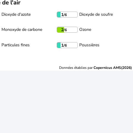
 de l'air
Dioxyde d'azote
Dioxyde de soufre
1
/6
Monoxyde de carbone
Ozone
2
/6
Particules fines
Poussières
1
/6
Données établies par
Copernicus AMS(2026)