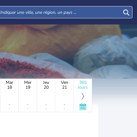
Mar
Mer
Jeu
Ven
365
18
19
20
21
Jours
-
-
-
-
-
-
-
-