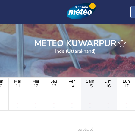
METEO KUWARPUR
Inde (Uttarakhand)
un
Mar
Mer
Jeu
Ven
Sam
Dim
Lun
0
11
12
13
14
15
16
17
-
-
-
-
-
-
-
-
-
-
-
-
-
-
-
-