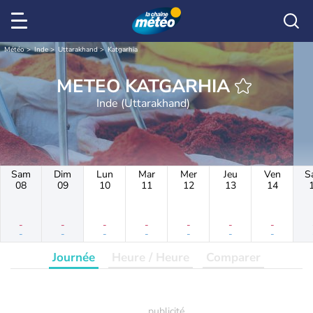
Météo
Inde
Uttarakhand
Katgarhia
METEO KATGARHIA
Inde (Uttarakhand)
Sam
Dim
Lun
Mar
Mer
Jeu
Ven
S
08
09
10
11
12
13
14
-
-
-
-
-
-
-
-
-
-
-
-
-
-
Journée
Heure / Heure
Comparer