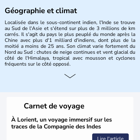
Géographie et climat
Localisée dans le sous-continent indien, l'Inde se trouve
au Sud de l'Asie et s'étend sur plus de 3 millions de km
carrés. Il s'agit du pays le plus peuplé du monde après la
Chine avec plus d'1 milliard d'indiens, dont plus de la
moitié a moins de 25 ans. Son climat varie fortement du
Nord au Sud : chutes de neige continues et vent glacial du
côté de l'Himalaya, tropical avec mousson et cyclones
fréquents sur le côté opposé.
Histoire et administration
Les différents peuples ayant occupé l'Inde sont à l'origine
de 4 religions : l'hindouisme, le bouddhisme, le jaïnisme
et le sikhisme. Suite à l'arrivée des européens au XVIème
Carnet de voyage
siècle, l'Inde reste sous la domination de l'empire
britannique jusqu'à l'obtention de son indépendance en
1947. Le Taj Mahal, mausolée construit par un empereur
À Lorient, un voyage immersif sur les
en l'honneur de son épouse, a été édifié dans les années
traces de la Compagnie des Indes
1640 et est aujourd'hui considéré comme l'une des 7
merveilles du monde.
Lire l'article