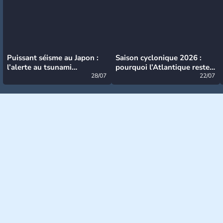
Puissant séisme au Japon :
Saison cyclonique 2026 :
l’alerte au tsunami
pourquoi l’Atlantique reste
désormais levée
28/07
très calme à ce stade ?
22/07