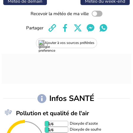
Météo de demain
Météo du week-end
Recevoir la météo de ma ville
Partager
Ajouter à vos sources préférées
Infos SANTÉ
Pollution et qualité de l'air
Dioxyde d'azote
1
/6
Dioxyde de soufre
1
/6