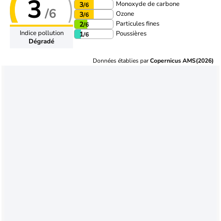
3
Monoxyde de carbone
3
/6
/6
Ozone
3
/6
Particules fines
2
/6
Indice pollution
Poussières
1
/6
Dégradé
Données établies par
Copernicus AMS(2026)