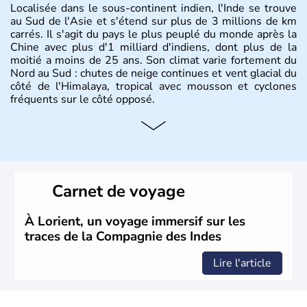
Localisée dans le sous-continent indien, l'Inde se trouve
au Sud de l'Asie et s'étend sur plus de 3 millions de km
carrés. Il s'agit du pays le plus peuplé du monde après la
Chine avec plus d'1 milliard d'indiens, dont plus de la
moitié a moins de 25 ans. Son climat varie fortement du
Nord au Sud : chutes de neige continues et vent glacial du
côté de l'Himalaya, tropical avec mousson et cyclones
fréquents sur le côté opposé.
Histoire et administration
Les différents peuples ayant occupé l'Inde sont à l'origine
de 4 religions : l'hindouisme, le bouddhisme, le jaïnisme
et le sikhisme. Suite à l'arrivée des européens au XVIème
Carnet de voyage
siècle, l'Inde reste sous la domination de l'empire
britannique jusqu'à l'obtention de son indépendance en
1947. Le Taj Mahal, mausolée construit par un empereur
À Lorient, un voyage immersif sur les
en l'honneur de son épouse, a été édifié dans les années
traces de la Compagnie des Indes
1640 et est aujourd'hui considéré comme l'une des 7
merveilles du monde.
Lire l'article