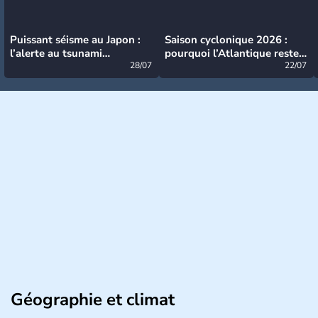
Puissant séisme au Japon :
Saison cyclonique 2026 :
l’alerte au tsunami
pourquoi l’Atlantique reste
désormais levée
28/07
très calme à ce stade ?
22/07
Géographie et climat