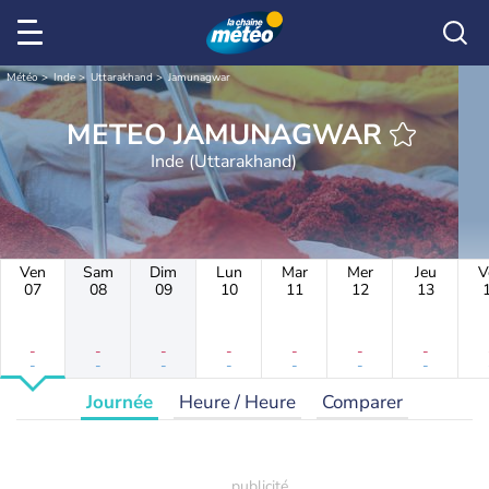
Météo
Inde
Uttarakhand
Jamunagwar
METEO JAMUNAGWAR
Inde (Uttarakhand)
Ven
Sam
Dim
Lun
Mar
Mer
Jeu
V
07
08
09
10
11
12
13
-
-
-
-
-
-
-
-
-
-
-
-
-
-
Journée
Heure / Heure
Comparer