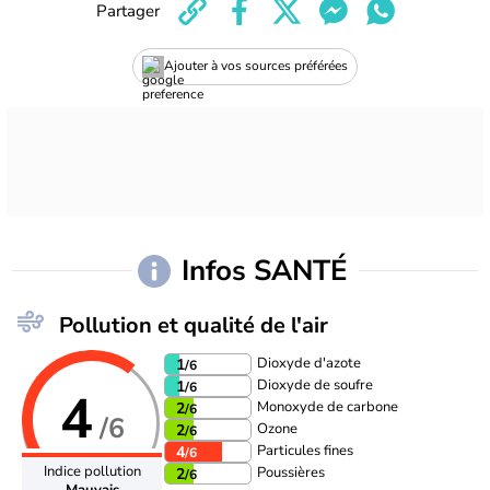
Partager
Ajouter à vos sources préférées
Infos SANTÉ
Pollution et qualité de l'air
Dioxyde d'azote
1
/6
Dioxyde de soufre
1
/6
4
Monoxyde de carbone
2
/6
/6
Ozone
2
/6
Particules fines
4
/6
Indice pollution
Poussières
2
/6
Mauvais