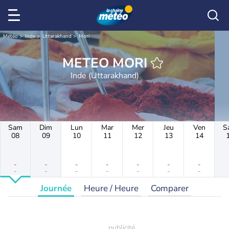
Météo
Inde
Uttarakhand
Mori
METEO MORI
Inde (Uttarakhand)
Sam
Dim
Lun
Mar
Mer
Jeu
Ven
S
08
09
10
11
12
13
14
-
-
-
-
-
-
-
-
-
-
-
-
-
-
Journée
Heure / Heure
Comparer