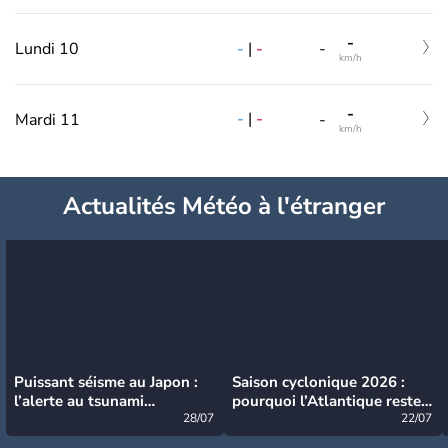
-
-
|
-
Lundi 10
-
km/h
-
-
|
-
Mardi 11
-
km/h
Actualités Météo à l'étranger
Puissant séisme au Japon :
Saison cyclonique 2026 :
l’alerte au tsunami
pourquoi l’Atlantique reste
désormais levée
28/07
très calme à ce stade ?
22/07