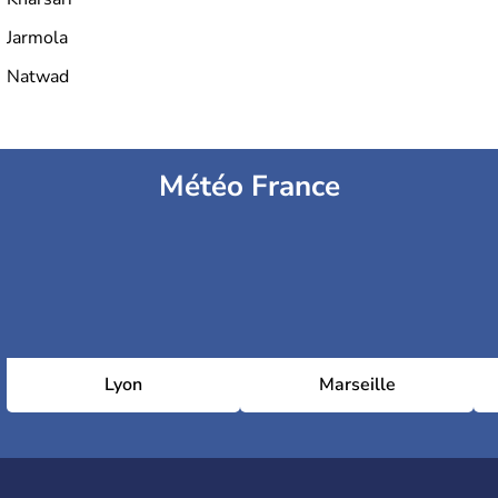
Jarmola
Natwad
Météo France
Lyon
Marseille