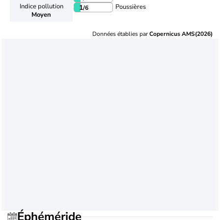
Indice pollution
Poussières
1
/6
Moyen
Données établies par
Copernicus AMS(2026)
Éphéméride