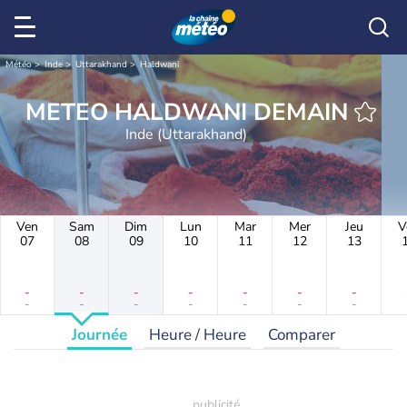
Météo
Inde
Uttarakhand
Haldwani
METEO HALDWANI DEMAIN
Inde (Uttarakhand)
Ven
Sam
Dim
Lun
Mar
Mer
Jeu
V
07
08
09
10
11
12
13
-
-
-
-
-
-
-
-
-
-
-
-
-
-
Journée
Heure / Heure
Comparer