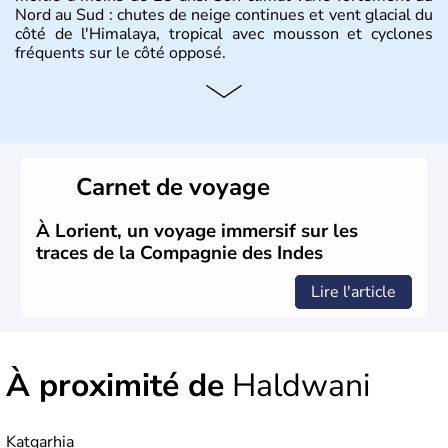
Nord au Sud : chutes de neige continues et vent glacial du
côté de l'Himalaya, tropical avec mousson et cyclones
fréquents sur le côté opposé.
Histoire et administration
Les différents peuples ayant occupé l'Inde sont à l'origine
de 4 religions : l'hindouisme, le bouddhisme, le jaïnisme
et le sikhisme. Suite à l'arrivée des européens au XVIème
Carnet de voyage
siècle, l'Inde reste sous la domination de l'empire
britannique jusqu'à l'obtention de son indépendance en
1947. Le Taj Mahal, mausolée construit par un empereur
À Lorient, un voyage immersif sur les
en l'honneur de son épouse, a été édifié dans les années
traces de la Compagnie des Indes
1640 et est aujourd'hui considéré comme l'une des 7
merveilles du monde.
Lire l'article
À proximité de
Haldwani
Katgarhia