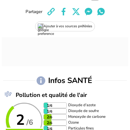
Partager
Ajouter à vos sources préférées
Infos SANTÉ
Pollution et qualité de l'air
Dioxyde d'azote
1
/6
Dioxyde de soufre
1
/6
2
Monoxyde de carbone
2
/6
/6
Ozone
2
/6
Particules fines
1
/6