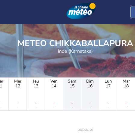
METEO CHIKKABALLAPURA
Inde (Karnataka)
ar
Mer
Jeu
Ven
Sam
Dim
Lun
Mar
1
12
13
14
15
16
17
18
-
-
-
-
-
-
-
-
-
-
-
-
-
-
-
-