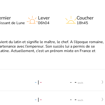
rnier
Lever
Coucher
oissant de Lune
06h04
18h45
t du latin et signifie le maître, le chef. A l’époque romaine,
partenance avec l’empereur. Son succès lui a permis de se
latine. Actuellement, c’est un prénom mixte en France et
-
|
-
-
-
km/h
-
|
-
-
-
km/h