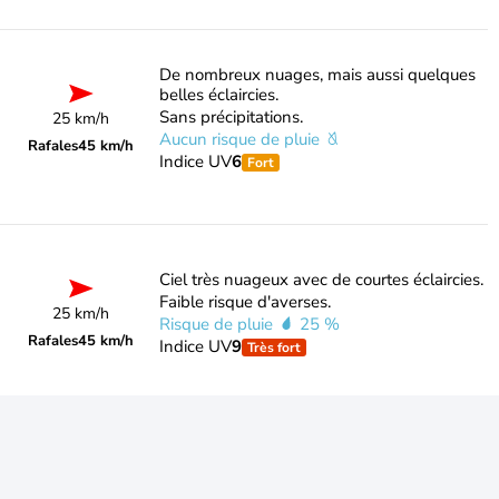
De nombreux nuages, mais aussi quelques
belles éclaircies.
Sans précipitations.
25 km/h
Aucun risque de pluie
Rafales
45 km/h
Indice UV
6
Fort
Ciel très nuageux avec de courtes éclaircies.
Faible risque d'averses.
25 km/h
Risque de pluie
25 %
Rafales
45 km/h
Indice UV
9
Très fort