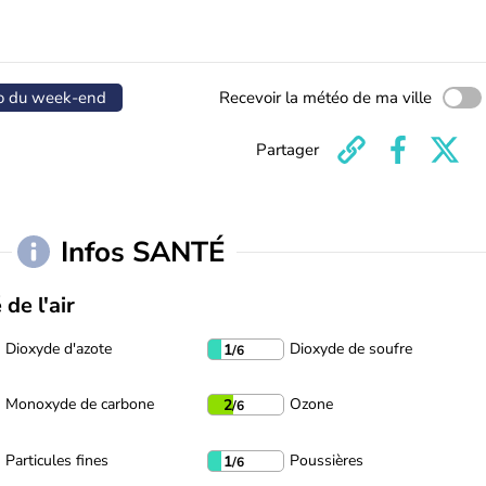
o du week-end
Recevoir la météo de ma ville
Partager
Infos SANTÉ
 de l'air
Dioxyde d'azote
Dioxyde de soufre
1
/6
Monoxyde de carbone
Ozone
2
/6
Particules fines
Poussières
1
/6