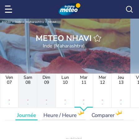
Météo
Inde
Maharashtra
Nhavi
METEO NHAVI
Inde (Maharashtra)
Ven
Sam
Dim
Lun
Mar
Mer
Jeu
V
07
08
09
10
11
12
13
-
-
-
-
-
-
-
-
-
-
-
-
-
-
Journée
Heure / Heure
Comparer