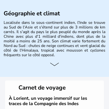
Géographie et climat
Localisée dans le sous-continent indien, l'Inde se trouve
au Sud de l'Asie et s'étend sur plus de 3 millions de km
carrés. Il s'agit du pays le plus peuplé du monde après la
Chine avec plus d'1 milliard d'indiens, dont plus de la
moitié a moins de 25 ans. Son climat varie fortement du
Nord au Sud : chutes de neige continues et vent glacial du
côté de l'Himalaya, tropical avec mousson et cyclones
fréquents sur le côté opposé.
Histoire et administration
Les différents peuples ayant occupé l'Inde sont à l'origine
de 4 religions : l'hindouisme, le bouddhisme, le jaïnisme
et le sikhisme. Suite à l'arrivée des européens au XVIème
Carnet de voyage
siècle, l'Inde reste sous la domination de l'empire
britannique jusqu'à l'obtention de son indépendance en
1947. Le Taj Mahal, mausolée construit par un empereur
À Lorient, un voyage immersif sur les
en l'honneur de son épouse, a été édifié dans les années
traces de la Compagnie des Indes
1640 et est aujourd'hui considéré comme l'une des 7