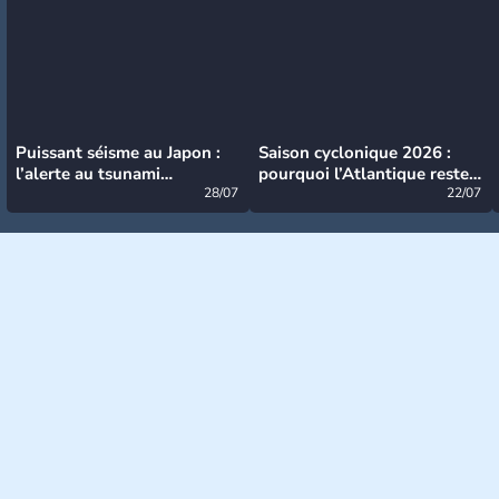
Puissant séisme au Japon :
Saison cyclonique 2026 :
l’alerte au tsunami
pourquoi l’Atlantique reste
désormais levée
28/07
très calme à ce stade ?
22/07