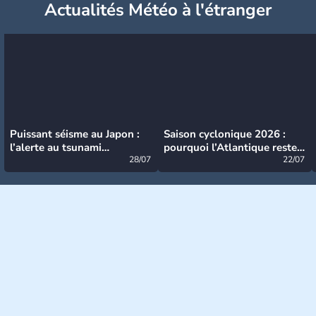
Actualités Météo à l'étranger
Puissant séisme au Japon :
Saison cyclonique 2026 :
l’alerte au tsunami
pourquoi l’Atlantique reste
désormais levée
28/07
très calme à ce stade ?
22/07