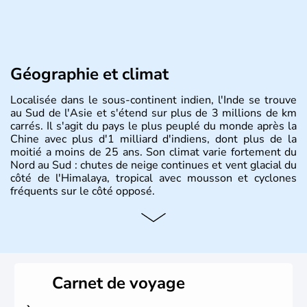
Géographie et climat
Localisée dans le sous-continent indien, l'Inde se trouve
au Sud de l'Asie et s'étend sur plus de 3 millions de km
carrés. Il s'agit du pays le plus peuplé du monde après la
Chine avec plus d'1 milliard d'indiens, dont plus de la
moitié a moins de 25 ans. Son climat varie fortement du
Nord au Sud : chutes de neige continues et vent glacial du
côté de l'Himalaya, tropical avec mousson et cyclones
fréquents sur le côté opposé.
Histoire et administration
Les différents peuples ayant occupé l'Inde sont à l'origine
de 4 religions : l'hindouisme, le bouddhisme, le jaïnisme
et le sikhisme. Suite à l'arrivée des européens au XVIème
Carnet de voyage
siècle, l'Inde reste sous la domination de l'empire
britannique jusqu'à l'obtention de son indépendance en