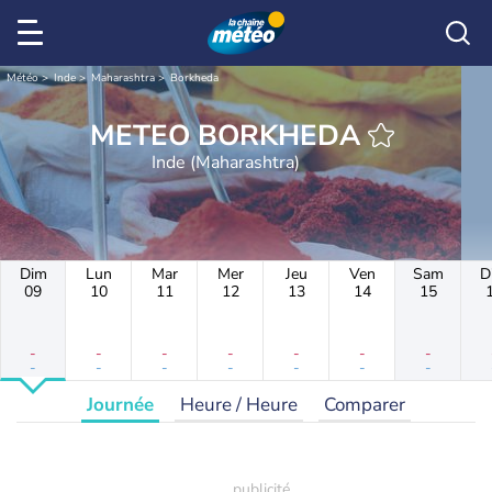
Météo
Inde
Maharashtra
Borkheda
METEO BORKHEDA
Inde (Maharashtra)
Dim
Lun
Mar
Mer
Jeu
Ven
Sam
D
09
10
11
12
13
14
15
-
-
-
-
-
-
-
-
-
-
-
-
-
-
Journée
Heure / Heure
Comparer