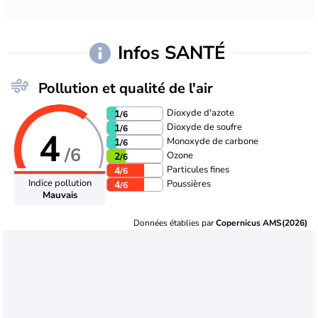
Infos SANTÉ
Pollution et qualité de l'air
Dioxyde d'azote
1
/6
Dioxyde de soufre
1
/6
4
Monoxyde de carbone
1
/6
/6
Ozone
2
/6
Particules fines
4
/6
Indice pollution
Poussières
4
/6
Mauvais
Données établies par
Copernicus AMS(2026)