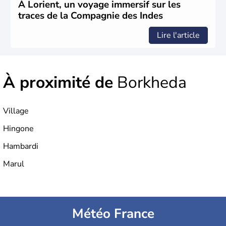
1947. Le Taj Mahal, mausolée construit par un empereur
À Lorient, un voyage immersif sur les
en l'honneur de son épouse, a été édifié dans les années
traces de la Compagnie des Indes
1640 et est aujourd'hui considéré comme l'une des 7
merveilles du monde.
Lire l'article
À proximité de
Borkheda
Village
Hingone
Hambardi
Marul
Météo France