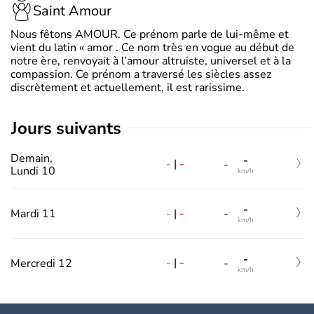
Saint Amour
Nous fêtons AMOUR. Ce prénom parle de lui-même et
vient du latin « amor . Ce nom très en vogue au début de
notre ère, renvoyait à l’amour altruiste, universel et à la
compassion. Ce prénom a traversé les siècles assez
discrètement et actuellement, il est rarissime.
jours suivants
Demain,
-
-
|
-
-
Lundi 10
km/h
-
-
|
-
Mardi 11
-
km/h
-
-
|
-
Mercredi 12
-
km/h