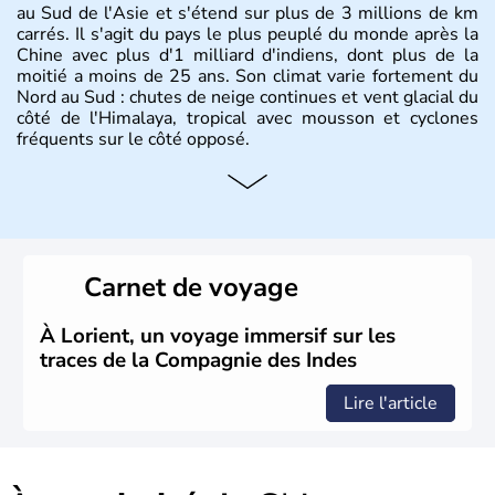
au Sud de l'Asie et s'étend sur plus de 3 millions de km
carrés. Il s'agit du pays le plus peuplé du monde après la
Chine avec plus d'1 milliard d'indiens, dont plus de la
moitié a moins de 25 ans. Son climat varie fortement du
Nord au Sud : chutes de neige continues et vent glacial du
côté de l'Himalaya, tropical avec mousson et cyclones
fréquents sur le côté opposé.
Histoire et administration
Les différents peuples ayant occupé l'Inde sont à l'origine
de 4 religions : l'hindouisme, le bouddhisme, le jaïnisme
et le sikhisme. Suite à l'arrivée des européens au XVIème
Carnet de voyage
siècle, l'Inde reste sous la domination de l'empire
britannique jusqu'à l'obtention de son indépendance en
1947. Le Taj Mahal, mausolée construit par un empereur
À Lorient, un voyage immersif sur les
en l'honneur de son épouse, a été édifié dans les années
traces de la Compagnie des Indes
1640 et est aujourd'hui considéré comme l'une des 7
merveilles du monde.
Lire l'article