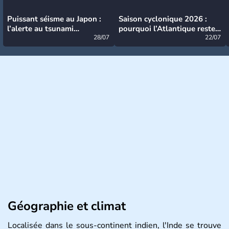
Puissant séisme au Japon :
Saison cyclonique 2026 :
l’alerte au tsunami
pourquoi l’Atlantique reste
désormais levée
28/07
très calme à ce stade ?
22/07
Géographie et climat
Localisée dans le sous-continent indien, l'Inde se trouve