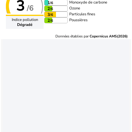
3
Monoxyde de carbone
1
/6
/6
Ozone
2
/6
Particules fines
3
/6
Indice pollution
Poussières
2
/6
Dégradé
Données établies par
Copernicus AMS(2026)