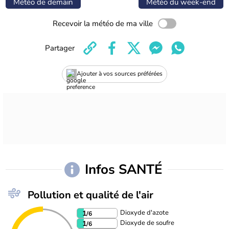
Météo de demain
Météo du week-end
Recevoir la météo de ma ville
Partager
Ajouter à vos sources préférées
Infos SANTÉ
Pollution et qualité de l'air
Dioxyde d'azote
1
/6
Dioxyde de soufre
1
/6