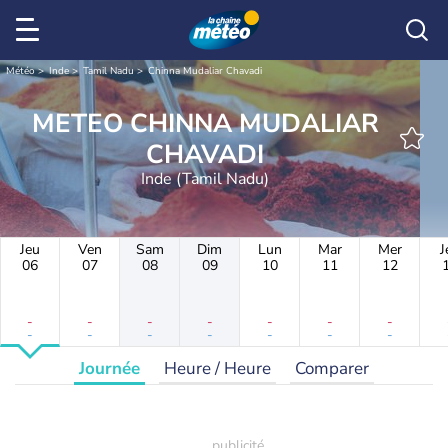
Météo
Inde
Tamil Nadu
Chinna Mudaliar Chavadi
METEO CHINNA MUDALIAR
CHAVADI
Inde (Tamil Nadu)
Jeu
Ven
Sam
Dim
Lun
Mar
Mer
J
06
07
08
09
10
11
12
-
-
-
-
-
-
-
-
-
-
-
-
-
-
Journée
Heure / Heure
Comparer