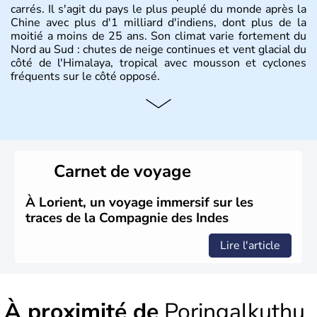
carrés. Il s'agit du pays le plus peuplé du monde après la
Chine avec plus d'1 milliard d'indiens, dont plus de la
moitié a moins de 25 ans. Son climat varie fortement du
Nord au Sud : chutes de neige continues et vent glacial du
côté de l'Himalaya, tropical avec mousson et cyclones
fréquents sur le côté opposé.
Histoire et administration
Les différents peuples ayant occupé l'Inde sont à l'origine
de 4 religions : l'hindouisme, le bouddhisme, le jaïnisme
et le sikhisme. Suite à l'arrivée des européens au XVIème
Carnet de voyage
siècle, l'Inde reste sous la domination de l'empire
britannique jusqu'à l'obtention de son indépendance en
1947. Le Taj Mahal, mausolée construit par un empereur
À Lorient, un voyage immersif sur les
en l'honneur de son épouse, a été édifié dans les années
traces de la Compagnie des Indes
1640 et est aujourd'hui considéré comme l'une des 7
merveilles du monde.
Lire l'article
À proximité de
Poringalkuthu