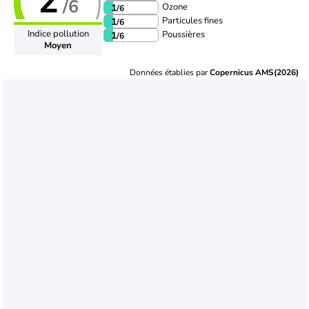
2
/6
Ozone
1
/6
Particules fines
1
/6
Indice pollution
Poussières
1
/6
Moyen
Données établies par
Copernicus AMS(2026)