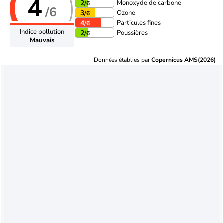
4
Monoxyde de carbone
2
/6
/6
Ozone
3
/6
Particules fines
4
/6
Indice pollution
Poussières
2
/6
Mauvais
Données établies par
Copernicus AMS(2026)