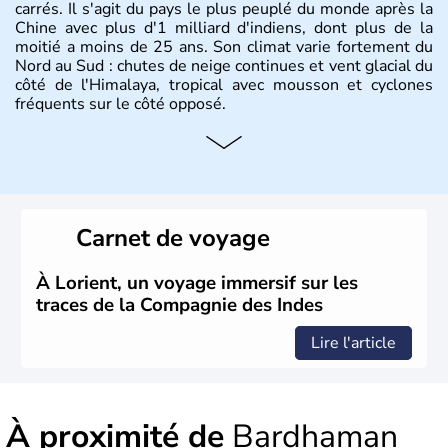
carrés. Il s'agit du pays le plus peuplé du monde après la
Chine avec plus d'1 milliard d'indiens, dont plus de la
moitié a moins de 25 ans. Son climat varie fortement du
Nord au Sud : chutes de neige continues et vent glacial du
côté de l'Himalaya, tropical avec mousson et cyclones
fréquents sur le côté opposé.
Histoire et administration
Les différents peuples ayant occupé l'Inde sont à l'origine
de 4 religions : l'hindouisme, le bouddhisme, le jaïnisme
et le sikhisme. Suite à l'arrivée des européens au XVIème
Carnet de voyage
siècle, l'Inde reste sous la domination de l'empire
britannique jusqu'à l'obtention de son indépendance en
1947. Le Taj Mahal, mausolée construit par un empereur
À Lorient, un voyage immersif sur les
en l'honneur de son épouse, a été édifié dans les années
traces de la Compagnie des Indes
1640 et est aujourd'hui considéré comme l'une des 7
merveilles du monde.
Lire l'article
À proximité de
Bardhaman