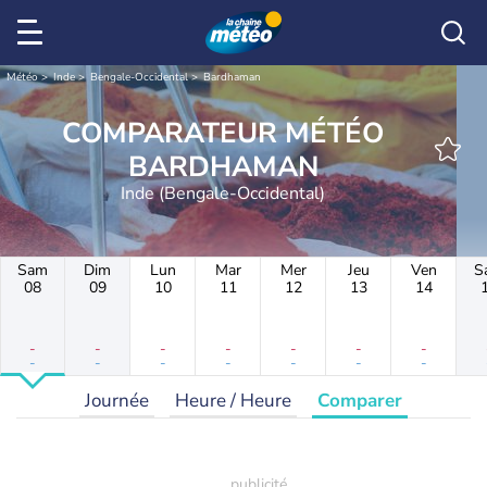
Météo
Inde
Bengale-Occidental
Bardhaman
COMPARATEUR MÉTÉO
BARDHAMAN
Inde (Bengale-Occidental)
Sam
Dim
Lun
Mar
Mer
Jeu
Ven
S
08
09
10
11
12
13
14
-
-
-
-
-
-
-
-
-
-
-
-
-
-
Journée
Heure / Heure
Comparer