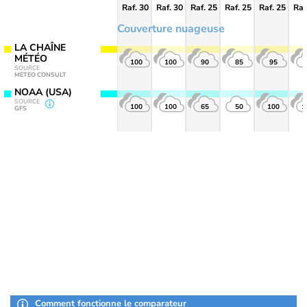
Raf. 30
Raf. 30
Raf. 25
Raf. 25
Raf. 25
Raf
Couverture nuageuse
LA CHAÎNE
MÉTÉO
100
100
90
85
95
SOURCE
METEO CONSULT
NOAA (USA)
SOURCE
100
100
65
50
100
1
GFS
Comment fonctionne le comparateur