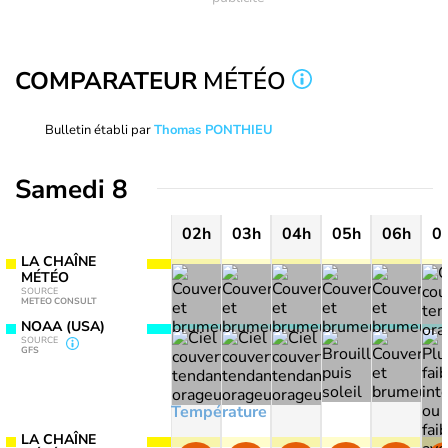
COMPARATEUR
MÉTÉO
Bulletin établi par
Thomas PONTHIEU
Samedi 8
02h
03h
04h
05h
06h
0
LA CHAÎNE
MÉTÉO
SOURCE
METEO CONSULT
NOAA (USA)
SOURCE
GFS
Température
LA CHAÎNE