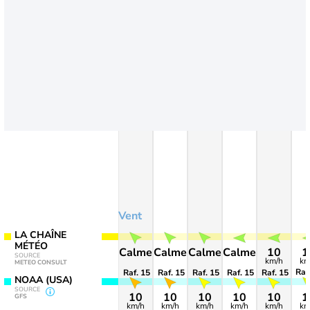
Vent
LA CHAÎNE
MÉTÉO
Calme
Calme
Calme
Calme
10
1
SOURCE
km/h
km
METEO CONSULT
Raf
Raf. 15
Raf. 15
Raf. 15
Raf. 15
Raf. 15
NOAA (USA)
SOURCE
10
10
10
10
10
1
GFS
km/h
km/h
km/h
km/h
km/h
km