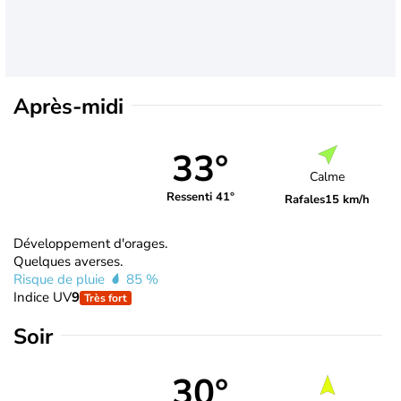
Après-midi
33°
Calme
Ressenti 41°
Rafales
15 km/h
Développement d'orages.
Quelques averses.
Risque de pluie
85 %
Indice UV
9
Très fort
Soir
30°