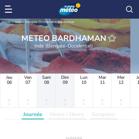
Météo
Inde
Bengale-Occidental
Bardhaman
METEO BARDHAMAN
Inde (Bengale-Occidental)
Jeu
Ven
Sam
Dim
Lun
Mar
Mer
J
06
07
08
09
10
11
12
-
-
-
-
-
-
-
-
-
-
-
-
-
-
Journée
Heure / Heure
Comparer