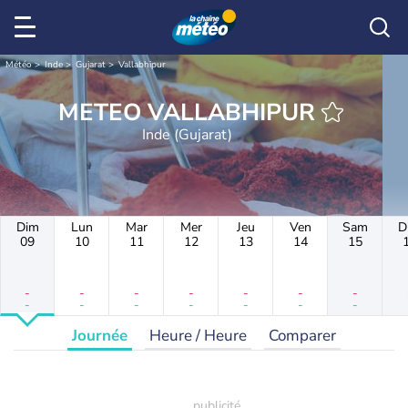
Météo
Inde
Gujarat
Vallabhipur
METEO VALLABHIPUR
Inde (Gujarat)
Dim
Lun
Mar
Mer
Jeu
Ven
Sam
D
09
10
11
12
13
14
15
-
-
-
-
-
-
-
-
-
-
-
-
-
-
Journée
Heure / Heure
Comparer