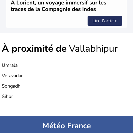
1947. Le Taj Mahal, mausolée construit par un empereur
À Lorient, un voyage immersif sur les
en l'honneur de son épouse, a été édifié dans les années
traces de la Compagnie des Indes
1640 et est aujourd'hui considéré comme l'une des 7
merveilles du monde.
Lire l'article
À proximité de
Vallabhipur
Umrala
Velavadar
Songadh
Sihor
Météo France