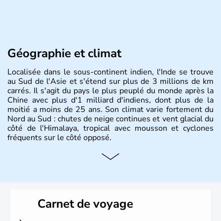
Géographie et climat
Localisée dans le sous-continent indien, l'Inde se trouve
au Sud de l'Asie et s'étend sur plus de 3 millions de km
carrés. Il s'agit du pays le plus peuplé du monde après la
Chine avec plus d'1 milliard d'indiens, dont plus de la
moitié a moins de 25 ans. Son climat varie fortement du
Nord au Sud : chutes de neige continues et vent glacial du
côté de l'Himalaya, tropical avec mousson et cyclones
fréquents sur le côté opposé.
Histoire et administration
Les différents peuples ayant occupé l'Inde sont à l'origine
de 4 religions : l'hindouisme, le bouddhisme, le jaïnisme
et le sikhisme. Suite à l'arrivée des européens au XVIème
Carnet de voyage
siècle, l'Inde reste sous la domination de l'empire
britannique jusqu'à l'obtention de son indépendance en