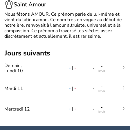
Saint Amour
Nous fêtons AMOUR. Ce prénom parle de lui-même et
vient du latin « amor . Ce nom très en vogue au début de
notre ère, renvoyait à l’amour altruiste, universel et à la
compassion. Ce prénom a traversé les siècles assez
discrètement et actuellement, il est rarissime.
jours suivants
Demain,
-
-
|
-
-
Lundi 10
km/h
-
-
|
-
Mardi 11
-
km/h
-
-
|
-
Mercredi 12
-
km/h