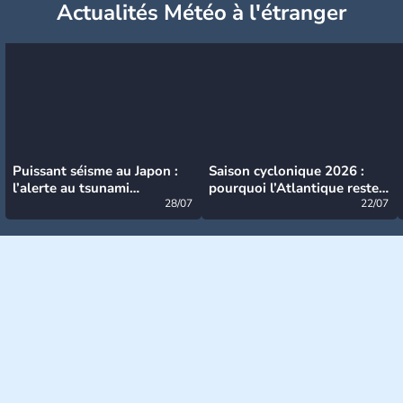
Actualités Météo à l'étranger
Puissant séisme au Japon :
Saison cyclonique 2026 :
l’alerte au tsunami
pourquoi l’Atlantique reste
désormais levée
28/07
très calme à ce stade ?
22/07