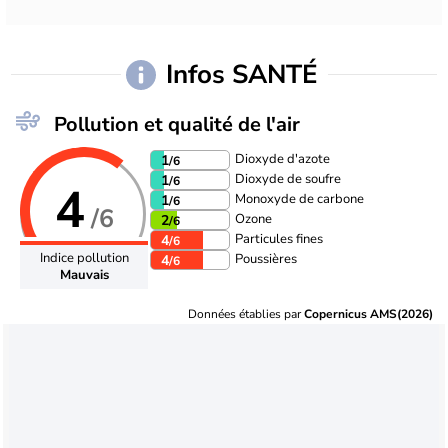
Infos SANTÉ
Pollution et qualité de l'air
Dioxyde d'azote
1
/6
Dioxyde de soufre
1
/6
4
Monoxyde de carbone
1
/6
/6
Ozone
2
/6
Particules fines
4
/6
Indice pollution
Poussières
4
/6
Mauvais
Données établies par
Copernicus AMS(2026)