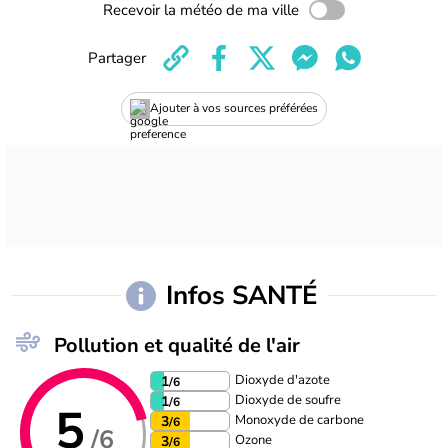
Recevoir la météo de ma ville
Partager
Ajouter à vos sources préférées
Infos SANTÉ
Pollution et qualité de l'air
Dioxyde d'azote
1
/6
Dioxyde de soufre
1
/6
5
Monoxyde de carbone
3
/6
/6
Ozone
3
/6