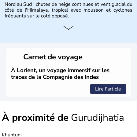
Nord au Sud : chutes de neige continues et vent glacial du
côté de l'Himalaya, tropical avec mousson et cyclones
fréquents sur le côté opposé.
Histoire et administration
Les différents peuples ayant occupé l'Inde sont à l'origine
de 4 religions : l'hindouisme, le bouddhisme, le jaïnisme
et le sikhisme. Suite à l'arrivée des européens au XVIème
Carnet de voyage
siècle, l'Inde reste sous la domination de l'empire
britannique jusqu'à l'obtention de son indépendance en
1947. Le Taj Mahal, mausolée construit par un empereur
À Lorient, un voyage immersif sur les
en l'honneur de son épouse, a été édifié dans les années
traces de la Compagnie des Indes
1640 et est aujourd'hui considéré comme l'une des 7
merveilles du monde.
Lire l'article
À proximité de
Gurudijhatia
Khuntuni