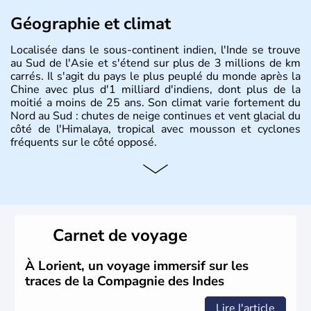
Géographie et climat
Localisée dans le sous-continent indien, l'Inde se trouve
au Sud de l'Asie et s'étend sur plus de 3 millions de km
carrés. Il s'agit du pays le plus peuplé du monde après la
Chine avec plus d'1 milliard d'indiens, dont plus de la
moitié a moins de 25 ans. Son climat varie fortement du
Nord au Sud : chutes de neige continues et vent glacial du
côté de l'Himalaya, tropical avec mousson et cyclones
fréquents sur le côté opposé.
Histoire et administration
Les différents peuples ayant occupé l'Inde sont à l'origine
de 4 religions : l'hindouisme, le bouddhisme, le jaïnisme
et le sikhisme. Suite à l'arrivée des européens au XVIème
Carnet de voyage
siècle, l'Inde reste sous la domination de l'empire
britannique jusqu'à l'obtention de son indépendance en
1947. Le Taj Mahal, mausolée construit par un empereur
À Lorient, un voyage immersif sur les
en l'honneur de son épouse, a été édifié dans les années
traces de la Compagnie des Indes
1640 et est aujourd'hui considéré comme l'une des 7
merveilles du monde.
Lire l'article