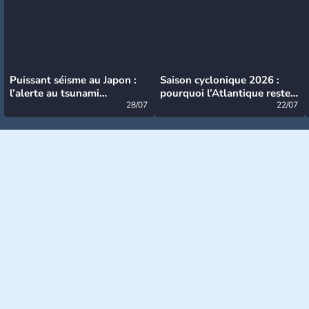
Puissant séisme au Japon :
Saison cyclonique 2026 :
l’alerte au tsunami
pourquoi l’Atlantique reste
désormais levée
28/07
très calme à ce stade ?
22/07