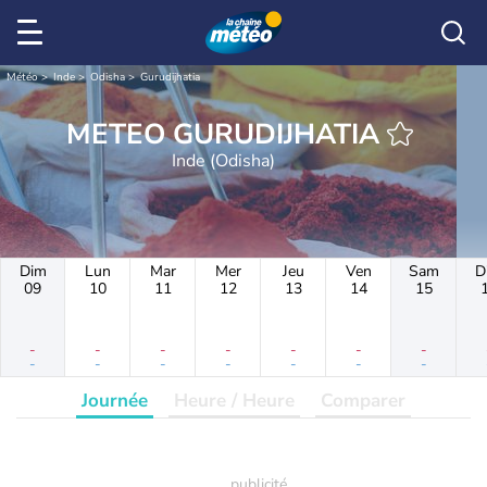
Météo
Inde
Odisha
Gurudijhatia
METEO GURUDIJHATIA
Inde (Odisha)
Dim
Lun
Mar
Mer
Jeu
Ven
Sam
D
09
10
11
12
13
14
15
-
-
-
-
-
-
-
-
-
-
-
-
-
-
Journée
Heure / Heure
Comparer