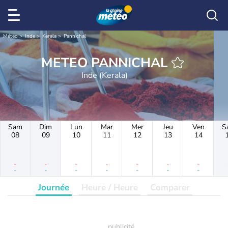
Météo
Inde
Kerala
Pannichal
METEO PANNICHAL
Inde (Kerala)
Sam
Dim
Lun
Mar
Mer
Jeu
Ven
S
08
09
10
11
12
13
14
-
-
-
-
-
-
-
-
-
-
-
-
-
-
Journée
Heure / Heure
Comparer