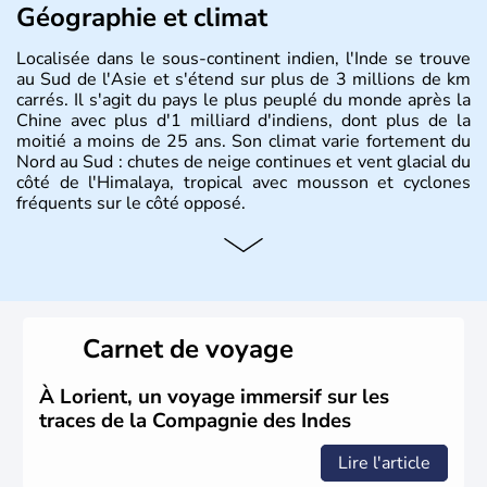
Géographie et climat
Localisée dans le sous-continent indien, l'Inde se trouve
au Sud de l'Asie et s'étend sur plus de 3 millions de km
carrés. Il s'agit du pays le plus peuplé du monde après la
Chine avec plus d'1 milliard d'indiens, dont plus de la
moitié a moins de 25 ans. Son climat varie fortement du
Nord au Sud : chutes de neige continues et vent glacial du
côté de l'Himalaya, tropical avec mousson et cyclones
fréquents sur le côté opposé.
Histoire et administration
Les différents peuples ayant occupé l'Inde sont à l'origine
de 4 religions : l'hindouisme, le bouddhisme, le jaïnisme
et le sikhisme. Suite à l'arrivée des européens au XVIème
Carnet de voyage
siècle, l'Inde reste sous la domination de l'empire
britannique jusqu'à l'obtention de son indépendance en
1947. Le Taj Mahal, mausolée construit par un empereur
À Lorient, un voyage immersif sur les
en l'honneur de son épouse, a été édifié dans les années
traces de la Compagnie des Indes
1640 et est aujourd'hui considéré comme l'une des 7
merveilles du monde.
Lire l'article