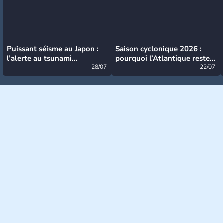
Puissant séisme au Japon :
Saison cyclonique 2026 :
l’alerte au tsunami
pourquoi l’Atlantique reste
désormais levée
28/07
très calme à ce stade ?
22/07