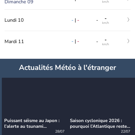
Dimanche 09
km/h
-
-
|
-
Lundi 10
-
km/h
-
-
|
-
Mardi 11
-
km/h
Actualités Météo à l'étranger
Puissant séisme au Japon :
Saison cyclonique 2026 :
l’alerte au tsunami
pourquoi l’Atlantique reste
désormais levée
28/07
très calme à ce stade ?
22/07