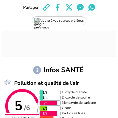
Partager
Ajouter à vos sources préférées
Infos SANTÉ
Pollution et qualité de l'air
Dioxyde d'azote
1
/6
Dioxyde de soufre
1
/6
5
Monoxyde de carbone
5
/6
/6
Ozone
2
/6
Particules fines
5
/6