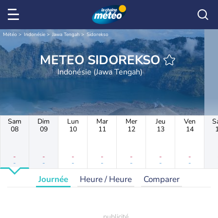
Météo
Indonésie
Jawa Tengah
Sidorekso
METEO SIDOREKSO
Indonésie (Jawa Tengah)
Sam
Dim
Lun
Mar
Mer
Jeu
Ven
S
08
09
10
11
12
13
14
-
-
-
-
-
-
-
-
-
-
-
-
-
-
Journée
Heure / Heure
Comparer