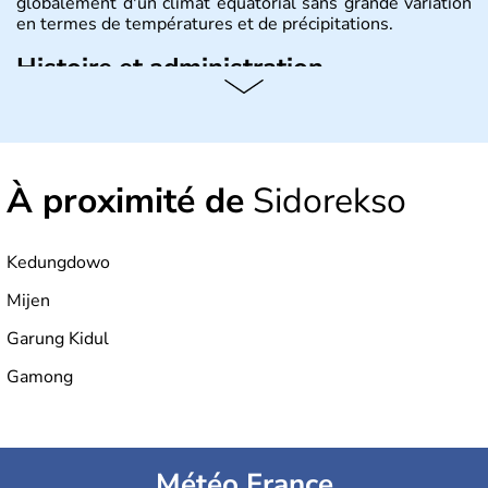
globalement d'un climat équatorial sans grande variation
en termes de températures et de précipitations.
Histoire et administration
République démocratique dont la capitale est Jakarta,
l'Indonésie est constituée de plus de 17000 îles dont
6000 sont habitées. C'est en 1945 que son
indépendance est prononcée. La population atteint les
À proximité de
Sidorekso
200 millions d'habitants, élevés dans le respect des
cultures et le culte du corps, notamment au travers des
célèbres danses indonésiennes.
Kedungdowo
Mijen
Garung Kidul
Gamong
Météo France