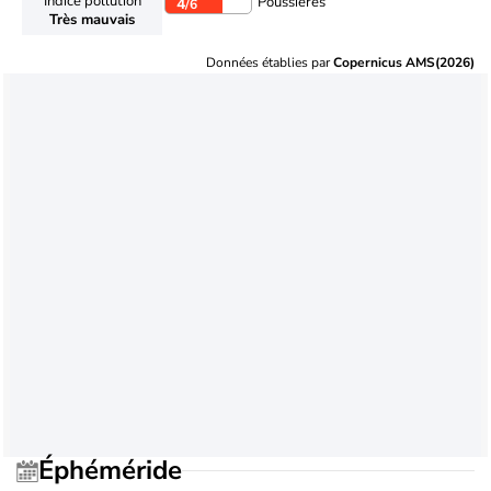
Indice pollution
Poussières
4
/6
Très mauvais
Données établies par
Copernicus AMS(2026)
Éphéméride