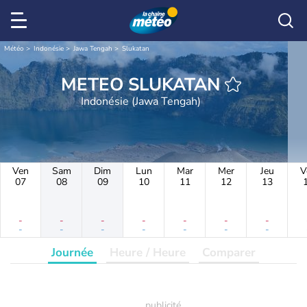
Météo
Indonésie
Jawa Tengah
Slukatan
METEO SLUKATAN
Indonésie (Jawa Tengah)
Ven
Sam
Dim
Lun
Mar
Mer
Jeu
V
07
08
09
10
11
12
13
-
-
-
-
-
-
-
-
-
-
-
-
-
-
Journée
Heure / Heure
Comparer