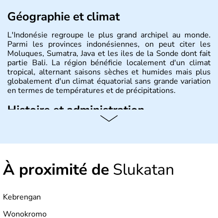
Géographie et climat
L'Indonésie regroupe le plus grand archipel au monde.
Parmi les provinces indonésiennes, on peut citer les
Moluques, Sumatra, Java et les iles de la Sonde dont fait
partie Bali. La région bénéficie localement d'un climat
tropical, alternant saisons sèches et humides mais plus
globalement d'un climat équatorial sans grande variation
en termes de températures et de précipitations.
Histoire et administration
République démocratique dont la capitale est Jakarta,
l'Indonésie est constituée de plus de 17000 îles dont
6000 sont habitées. C'est en 1945 que son
indépendance est prononcée. La population atteint les
À proximité de
Slukatan
200 millions d'habitants, élevés dans le respect des
cultures et le culte du corps, notamment au travers des
célèbres danses indonésiennes.
Kebrengan
Wonokromo