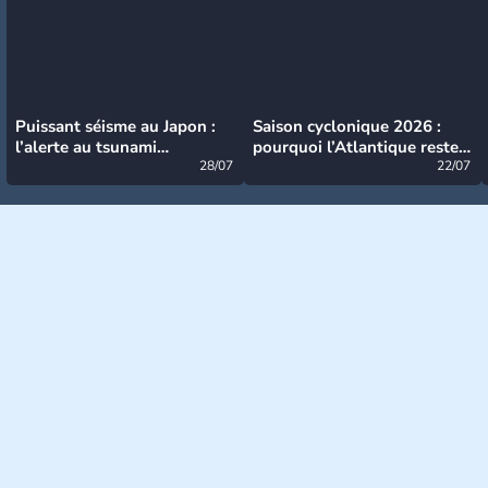
Puissant séisme au Japon :
Saison cyclonique 2026 :
l’alerte au tsunami
pourquoi l’Atlantique reste
désormais levée
28/07
très calme à ce stade ?
22/07