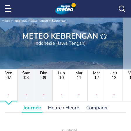
Météo
Indonésie
Jawa Tengah
Kebrengan
METEO KEBRENGAN
Indonésie (Jawa Tengah)
Ven
Sam
Dim
Lun
Mar
Mer
Jeu
V
07
08
09
10
11
12
13
-
-
-
-
-
-
-
-
-
-
-
-
-
-
Journée
Heure / Heure
Comparer