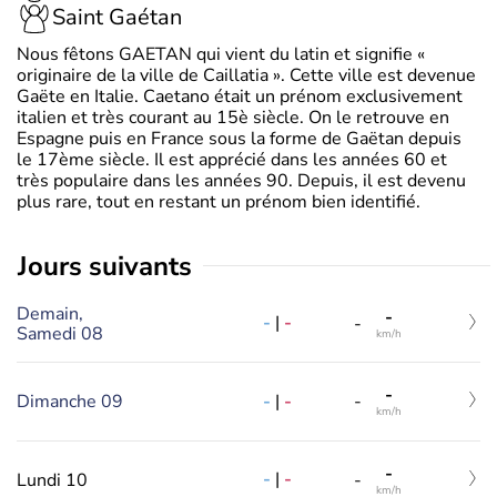
Saint Gaétan
Nous fêtons GAETAN qui vient du latin et signifie «
originaire de la ville de Caillatia ». Cette ville est devenue
Gaëte en Italie. Caetano était un prénom exclusivement
italien et très courant au 15è siècle. On le retrouve en
Espagne puis en France sous la forme de Gaëtan depuis
le 17ème siècle. Il est apprécié dans les années 60 et
très populaire dans les années 90. Depuis, il est devenu
plus rare, tout en restant un prénom bien identifié.
jours suivants
Demain,
-
-
|
-
-
Samedi 08
km/h
-
-
|
-
Dimanche 09
-
km/h
-
-
|
-
Lundi 10
-
km/h