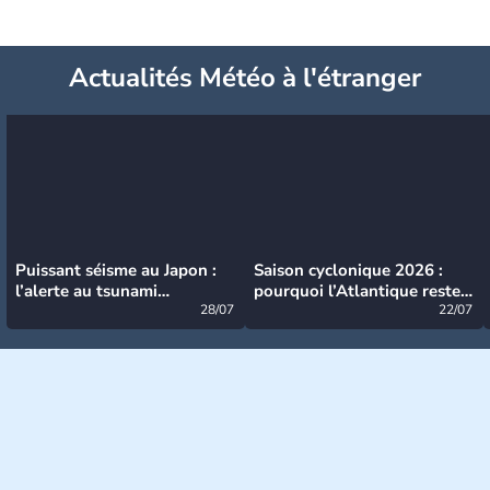
Actualités Météo à l'étranger
Puissant séisme au Japon :
Saison cyclonique 2026 :
l’alerte au tsunami
pourquoi l’Atlantique reste
désormais levée
28/07
très calme à ce stade ?
22/07