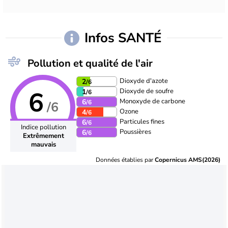
Infos SANTÉ
Pollution et qualité de l'air
Dioxyde d'azote
2
/6
6
Dioxyde de soufre
1
/6
Monoxyde de carbone
6
/6
/6
Ozone
4
/6
Particules fines
6
/6
Indice pollution
Poussières
6
/6
Extrêmement
mauvais
Données établies par
Copernicus AMS(2026)