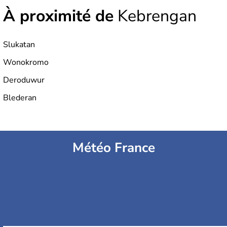
indépendance est prononcée. La population atteint les
À proximité de
Kebrengan
200 millions d'habitants, élevés dans le respect des
cultures et le culte du corps, notamment au travers des
célèbres danses indonésiennes.
Slukatan
Wonokromo
Deroduwur
Blederan
Météo France