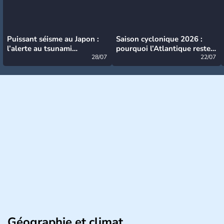
Puissant séisme au Japon :
Saison cyclonique 2026 :
l’alerte au tsunami
pourquoi l’Atlantique reste
désormais levée
28/07
très calme à ce stade ?
22/07
Géographie et climat