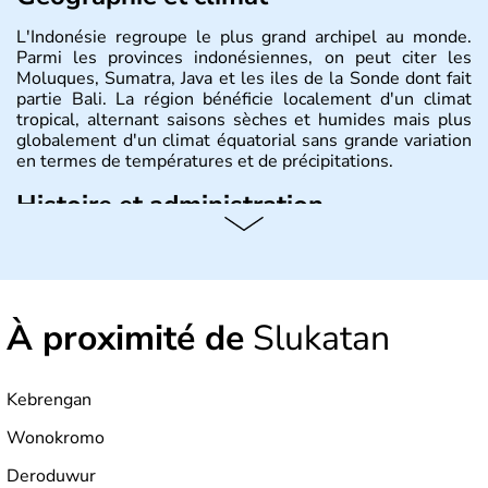
L'Indonésie regroupe le plus grand archipel au monde.
Parmi les provinces indonésiennes, on peut citer les
Moluques, Sumatra, Java et les iles de la Sonde dont fait
partie Bali. La région bénéficie localement d'un climat
tropical, alternant saisons sèches et humides mais plus
globalement d'un climat équatorial sans grande variation
en termes de températures et de précipitations.
Histoire et administration
République démocratique dont la capitale est Jakarta,
l'Indonésie est constituée de plus de 17000 îles dont
6000 sont habitées. C'est en 1945 que son
indépendance est prononcée. La population atteint les
À proximité de
Slukatan
200 millions d'habitants, élevés dans le respect des
cultures et le culte du corps, notamment au travers des
célèbres danses indonésiennes.
Kebrengan
Wonokromo
Deroduwur