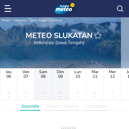
Météo
Indonésie
Jawa Tengah
Slukatan
METEO SLUKATAN
Indonésie (Jawa Tengah)
Jeu
Ven
Sam
Dim
Lun
Mar
Mer
J
06
07
08
09
10
11
12
-
-
-
-
-
-
-
-
-
-
-
-
-
-
Journée
Heure / Heure
Comparer