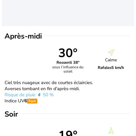
Après-midi
30°
Calme
Ressenti 38°
sous l’influence du
Rafales
5 km/h
soleil
Ciel très nuageux avec de courtes éclaircies.
Averses tombant en fin d'après-midi.
Risque de pluie
50 %
Indice UV
6
Fort
Soir
19°