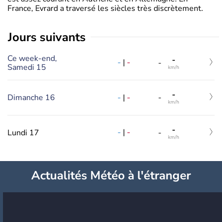
France, Evrard a traversé les siècles très discrètement.
jours suivants
Ce week-end,
-
-
|
-
-
Samedi 15
km/h
-
-
|
-
Dimanche 16
-
km/h
-
-
|
-
Lundi 17
-
km/h
Actualités Météo à l'étranger