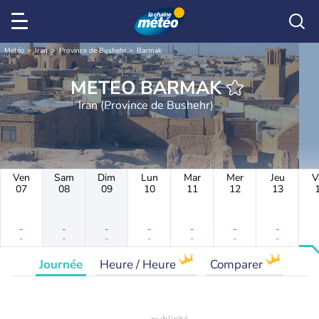
Météo
Iran
Province de Bushehr
Barmak
METEO BARMAK
Iran (Province de Bushehr)
Ven
Sam
Dim
Lun
Mar
Mer
Jeu
V
07
08
09
10
11
12
13
-
-
-
-
-
-
-
-
-
-
-
-
-
-
Journée
Heure / Heure
Comparer