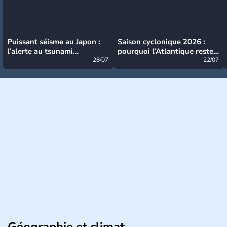
Puissant séisme au Japon :
Saison cyclonique 2026 :
l’alerte au tsunami
pourquoi l’Atlantique reste
désormais levée
28/07
très calme à ce stade ?
22/07
Géographie et climat