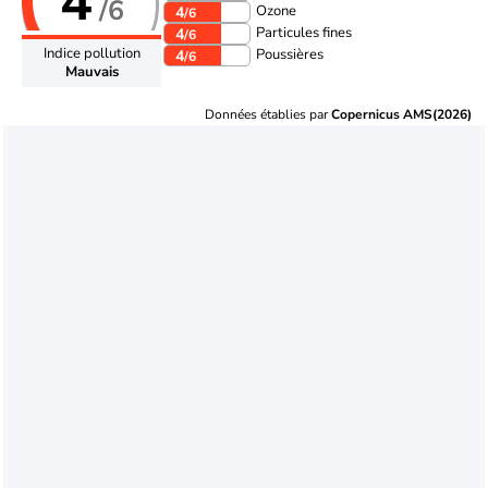
4
/6
Ozone
4
/6
Particules fines
4
/6
Indice pollution
Poussières
4
/6
Mauvais
Données établies par
Copernicus AMS(2026)