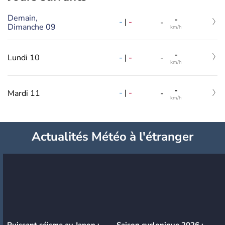
Demain,
-
-
|
-
-
Dimanche 09
km/h
-
-
|
-
Lundi 10
-
km/h
-
-
|
-
Mardi 11
-
km/h
Actualités Météo à l'étranger
Puissant séisme au Japon :
Saison cyclonique 2026 :