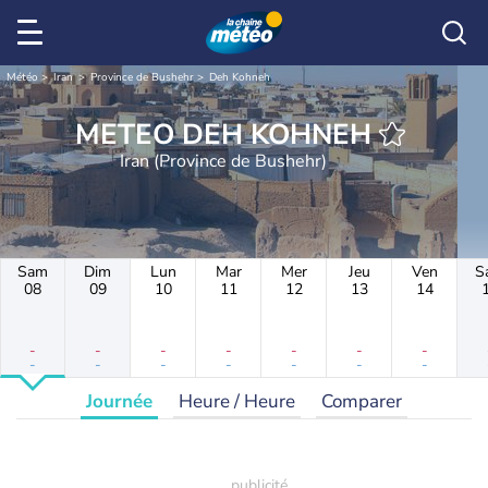
Météo
Iran
Province de Bushehr
Deh Kohneh
METEO DEH KOHNEH
Iran (Province de Bushehr)
Sam
Dim
Lun
Mar
Mer
Jeu
Ven
S
08
09
10
11
12
13
14
-
-
-
-
-
-
-
-
-
-
-
-
-
-
Journée
Heure / Heure
Comparer