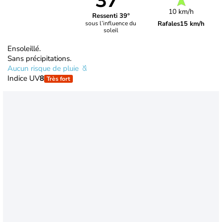
37°
10 km/h
Ressenti 39°
Rafales
15 km/h
sous l’influence du
soleil
Ensoleillé.
Sans précipitations.
Aucun risque de pluie
Indice UV
8
Très fort