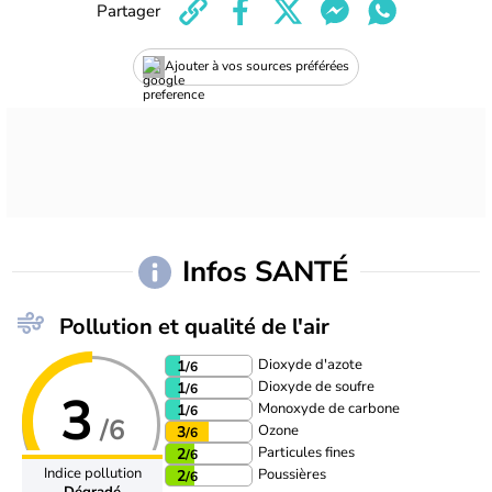
Partager
Ajouter à vos sources préférées
Infos SANTÉ
Pollution et qualité de l'air
Dioxyde d'azote
1
/6
Dioxyde de soufre
1
/6
3
Monoxyde de carbone
1
/6
/6
Ozone
3
/6
Particules fines
2
/6
Indice pollution
Poussières
2
/6
Dégradé