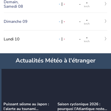
Demain,
-
-
|
-
-
Samedi 08
km/h
-
-
|
-
Dimanche 09
-
km/h
-
-
|
-
Lundi 10
-
km/h
Actualités Météo à l'étranger
Puissant séisme au Japon :
Saison cyclonique 2026 :
l’alerte au tsunami
pourquoi l’Atlantique reste