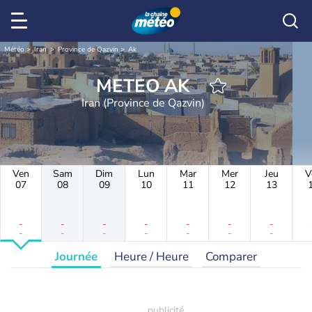
Météo
Iran
Province de Qazvin
Ak
METEO AK
Iran (Province de Qazvin)
Ven
Sam
Dim
Lun
Mar
Mer
Jeu
V
07
08
09
10
11
12
13
-
-
-
-
-
-
-
-
-
-
-
-
-
-
Journée
Heure / Heure
Comparer